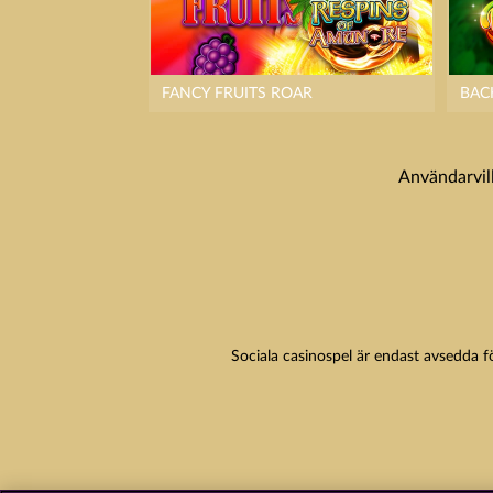
FANCY FRUITS ROAR
BAC
Användarvil
Sociala casinospel är endast avsedda f