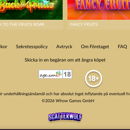
K TO THE FRUITS ROAR
FANCY FRUITS
lkor
Sekretesspolicy
Avtryck
Om Företaget
FAQ
Skicka in en begäran om att ångra köpet
ör underhållningsändamål och har absolut inget inflytande på eventuell fr
©2026 Whow Games GmbH