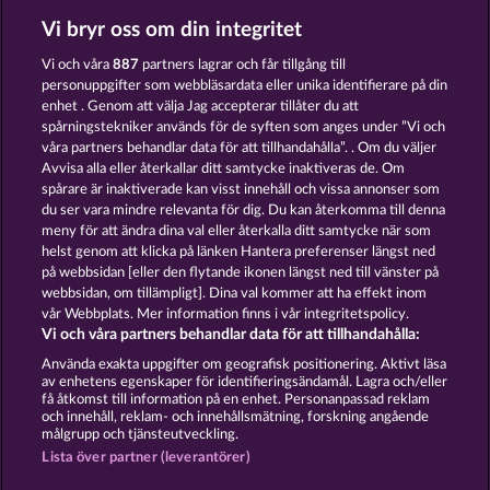
Vi bryr oss om din integritet
KING & QUEEN
OLD FISHERMAN
Vi och våra
887
partners lagrar och får tillgång till
personuppgifter som webbläsardata eller unika identifierare på din
enhet . Genom att välja Jag accepterar tillåter du att
spårningstekniker används för de syften som anges under ”Vi och
våra partners behandlar data för att tillhandahålla”. . Om du väljer
Avvisa alla eller återkallar ditt samtycke inaktiveras de. Om
spårare är inaktiverade kan visst innehåll och vissa annonser som
SUPER PIGGY COINS
THE GRIFFIN
du ser vara mindre relevanta för dig. Du kan återkomma till denna
meny för att ändra dina val eller återkalla ditt samtycke när som
helst genom att klicka på länken Hantera preferenser längst ned
Användarvillkor
Sekretesspolicy
Avtryck
på webbsidan [eller den flytande ikonen längst ned till vänster på
webbsidan, om tillämpligt]. Dina val kommer att ha effekt inom
vår Webbplats. Mer information finns i vår integritetspolicy.
Om Företaget
FAQ
Facebook
Vi och våra partners behandlar data för att tillhandahålla:
Skicka in en begäran om att ångra köpet
Använda exakta uppgifter om geografisk positionering. Aktivt läsa
av enhetens egenskaper för identifieringsändamål. Lagra och/eller
få åtkomst till information på en enhet. Personanpassad reklam
och innehåll, reklam- och innehållsmätning, forskning angående
målgrupp och tjänsteutveckling.
Lista över partner (leverantörer)