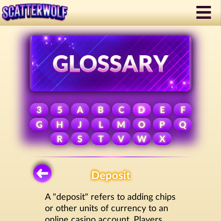
3
5
A
B
C
D
E
F
G
H
J
L
M
O
P
Q
R
S
T
V
W
X
Deposit
A "deposit" refers to adding chips
or other units of currency to an
online casino account. Players