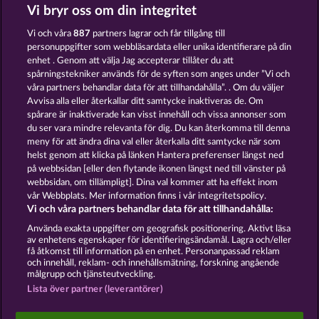
Vi bryr oss om din integritet
Vi och våra
887
partners lagrar och får tillgång till
personuppgifter som webbläsardata eller unika identifierare på din
enhet . Genom att välja Jag accepterar tillåter du att
spårningstekniker används för de syften som anges under ”Vi och
ROMAN LEGION XTREME
MAAAX DIAMONDS
våra partners behandlar data för att tillhandahålla”. . Om du väljer
Avvisa alla eller återkallar ditt samtycke inaktiveras de. Om
spårare är inaktiverade kan visst innehåll och vissa annonser som
du ser vara mindre relevanta för dig. Du kan återkomma till denna
meny för att ändra dina val eller återkalla ditt samtycke när som
helst genom att klicka på länken Hantera preferenser längst ned
WILD RAPA NUI
SUPER DUPER MOORHUHN
på webbsidan [eller den flytande ikonen längst ned till vänster på
webbsidan, om tillämpligt]. Dina val kommer att ha effekt inom
vår Webbplats. Mer information finns i vår integritetspolicy.
Vi och våra partners behandlar data för att tillhandahålla:
Använda exakta uppgifter om geografisk positionering. Aktivt läsa
av enhetens egenskaper för identifieringsändamål. Lagra och/eller
Användarvillkor
Sekretesspolicy
Avtryck
få åtkomst till information på en enhet. Personanpassad reklam
och innehåll, reklam- och innehållsmätning, forskning angående
målgrupp och tjänsteutveckling.
Om Företaget
FAQ
Facebook
Lista över partner (leverantörer)
Skicka in en begäran om att ångra köpet