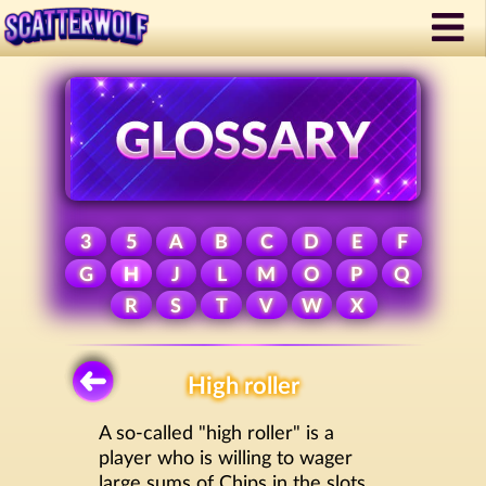
3
5
A
B
C
D
E
F
G
H
J
L
M
O
P
Q
R
S
T
V
W
X
High roller
A so-called "high roller" is a
player who is willing to wager
large sums of Chips in the slots