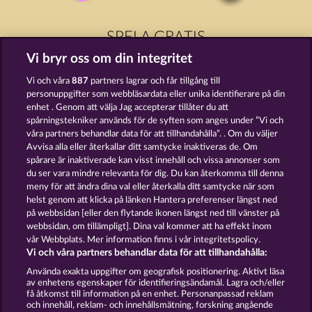
SPELA GRATIS
Vi bryr oss om din integritet
Vi och våra
887
partners lagrar och får tillgång till
personuppgifter som webbläsardata eller unika identifierare på din
enhet . Genom att välja Jag accepterar tillåter du att
spårningstekniker används för de syften som anges under ”Vi och
TOWER OF POWER
TEXAS TYCOON
våra partners behandlar data för att tillhandahålla”. . Om du väljer
Avvisa alla eller återkallar ditt samtycke inaktiveras de. Om
spårare är inaktiverade kan visst innehåll och vissa annonser som
du ser vara mindre relevanta för dig. Du kan återkomma till denna
meny för att ändra dina val eller återkalla ditt samtycke när som
helst genom att klicka på länken Hantera preferenser längst ned
BACK TO THE FRUITS
CREATURES OF THE NIGHT
på webbsidan [eller den flytande ikonen längst ned till vänster på
webbsidan, om tillämpligt]. Dina val kommer att ha effekt inom
vår Webbplats. Mer information finns i vår integritetspolicy.
Vi och våra partners behandlar data för att tillhandahålla:
Använda exakta uppgifter om geografisk positionering. Aktivt läsa
av enhetens egenskaper för identifieringsändamål. Lagra och/eller
Användarvillkor
Sekretesspolicy
Avtryck
få åtkomst till information på en enhet. Personanpassad reklam
och innehåll, reklam- och innehållsmätning, forskning angående