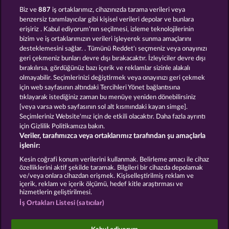
JACK POTTER AND THE BOOK OF DYNASTIES
MAGIC BOOK
Biz ve
887
iş ortaklarımız, cihazınızda tarama verileri veya
benzersiz tanımlayıcılar gibi kişisel verileri depolar ve bunlara
erişiriz . Kabul ediyorum'nın seçilmesi, izleme teknolojilerinin
bizim ve iş ortaklarımızın verileri işleyerek sunma amaçlarını
desteklemesini sağlar. . Tümünü Reddet'ı seçmeniz veya onayınızı
geri çekmeniz bunları devre dışı bırakacaktır. İzleyiciler devre dışı
bırakılırsa, gördüğünüz bazı içerik ve reklamlar sizinle alakalı
olmayabilir. Seçimlerinizi değiştirmek veya onayınızı geri çekmek
THE BLACK BOOK OF PIRATES
MAGIC BOOK 6
için web sayfasının altındaki Tercihleri Yönet bağlantısına
tıklayarak istediğiniz zaman bu menüye yeniden dönebilirsiniz
[veya varsa web sayfasının sol alt kısmındaki kayan simge].
Hüküm ve Koşullar
Gizlilik Beyanı
Künye
Seçimleriniz Website'mız için de etkili olacaktır. Daha fazla ayrıntı
için Gizlilik Politikamıza bakın.
Veriler, tarafımızca veya ortaklarımız tarafından şu amaçlarla
Şirket
SSS
Facebook
işlenir:
İptal talebini gönder
Kesin coğrafi konum verilerini kullanmak. Belirleme amacı ile cihaz
özelliklerini aktif şekilde taramak. Bilgileri bir cihazda depolamak
ve/veya onlara cihazdan erişmek. Kişiselleştirilmiş reklam ve
içerik, reklam ve içerik ölçümü, hedef kitle araştırması ve
hizmetlerin geliştirilmesi.
İş Ortakları Listesi (satıcılar)
Sosyal casino oyunları sadece eğlence amaçlıdır ve
gerçek parayla oynanan kumar oyunlarında