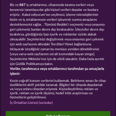
RAMSES BOOK
JACK POTTER & THE BOOK OF DYNASTIES 6
Biz ve
887
iş ortaklarımız, cihazınızda tarama verileri veya
benzersiz tanımlayıcılar gibi kişisel verileri depolar ve bunlara
erişiriz . Kabul ediyorum'nın seçilmesi, izleme teknolojilerinin
bizim ve iş ortaklarımızın verileri işleyerek sunma amaçlarını
desteklemesini sağlar. . Tümünü Reddet'ı seçmeniz veya onayınızı
geri çekmeniz bunları devre dışı bırakacaktır. İzleyiciler devre dışı
bırakılırsa, gördüğünüz bazı içerik ve reklamlar sizinle alakalı
olmayabilir. Seçimlerinizi değiştirmek veya onayınızı geri çekmek
LUCKY PHARAOH WILD
PHARAOS RICHES
için web sayfasının altındaki Tercihleri Yönet bağlantısına
tıklayarak istediğiniz zaman bu menüye yeniden dönebilirsiniz
[veya varsa web sayfasının sol alt kısmındaki kayan simge].
Hüküm ve Koşullar
Gizlilik Beyanı
Künye
Seçimleriniz Website'mız için de etkili olacaktır. Daha fazla ayrıntı
için Gizlilik Politikamıza bakın.
Veriler, tarafımızca veya ortaklarımız tarafından şu amaçlarla
Şirket
SSS
Facebook
işlenir:
İptal talebini gönder
Kesin coğrafi konum verilerini kullanmak. Belirleme amacı ile cihaz
özelliklerini aktif şekilde taramak. Bilgileri bir cihazda depolamak
ve/veya onlara cihazdan erişmek. Kişiselleştirilmiş reklam ve
içerik, reklam ve içerik ölçümü, hedef kitle araştırması ve
hizmetlerin geliştirilmesi.
İş Ortakları Listesi (satıcılar)
Sosyal casino oyunları sadece eğlence amaçlıdır ve
gerçek parayla oynanan kumar oyunlarında