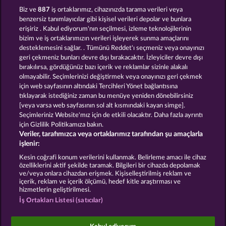
DUCK SHOOTER
CUTIE CAT
Biz ve
887
iş ortaklarımız, cihazınızda tarama verileri veya
benzersiz tanımlayıcılar gibi kişisel verileri depolar ve bunlara
erişiriz . Kabul ediyorum'nın seçilmesi, izleme teknolojilerinin
bizim ve iş ortaklarımızın verileri işleyerek sunma amaçlarını
desteklemesini sağlar. . Tümünü Reddet'ı seçmeniz veya onayınızı
geri çekmeniz bunları devre dışı bırakacaktır. İzleyiciler devre dışı
bırakılırsa, gördüğünüz bazı içerik ve reklamlar sizinle alakalı
olmayabilir. Seçimlerinizi değiştirmek veya onayınızı geri çekmek
BLACK BEAUTY
NIGHT WOLVES
için web sayfasının altındaki Tercihleri Yönet bağlantısına
tıklayarak istediğiniz zaman bu menüye yeniden dönebilirsiniz
[veya varsa web sayfasının sol alt kısmındaki kayan simge].
Hüküm ve Koşullar
Gizlilik Beyanı
Künye
Seçimleriniz Website'mız için de etkili olacaktır. Daha fazla ayrıntı
için Gizlilik Politikamıza bakın.
Veriler, tarafımızca veya ortaklarımız tarafından şu amaçlarla
Şirket
SSS
Facebook
işlenir:
İptal talebini gönder
Kesin coğrafi konum verilerini kullanmak. Belirleme amacı ile cihaz
özelliklerini aktif şekilde taramak. Bilgileri bir cihazda depolamak
ve/veya onlara cihazdan erişmek. Kişiselleştirilmiş reklam ve
içerik, reklam ve içerik ölçümü, hedef kitle araştırması ve
hizmetlerin geliştirilmesi.
İş Ortakları Listesi (satıcılar)
Sosyal casino oyunları sadece eğlence amaçlıdır ve
gerçek parayla oynanan kumar oyunlarında