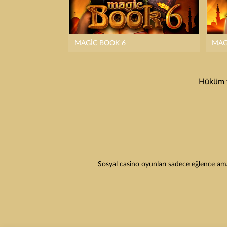
MAGIC BOOK 6
MAG
Hüküm v
Sosyal casino oyunları sadece eğlence amaç