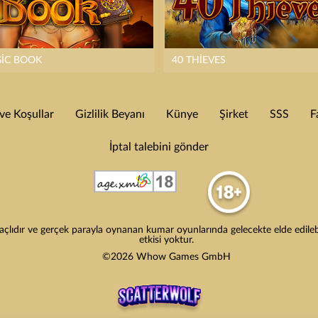
IC BOOK
40 THIEVES
e Koşullar
Gizlilik Beyanı
Künye
Şirket
SSS
F
İptal talebini gönder
lıdır ve gerçek parayla oynanan kumar oyunlarında gelecekte elde edilebile
etkisi yoktur.
©2026 Whow Games GmbH