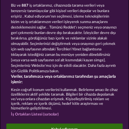
CRYSTAL BALL
THE GRIFFIN
Biz ve
887
iş ortaklarımız, cihazınızda tarama verileri veya
benzersiz tanımlayıcılar gibi kişisel verileri depolar ve bunlara
erişiriz . Kabul ediyorum'nın seçilmesi, izleme teknolojilerinin
bizim ve iş ortaklarımızın verileri işleyerek sunma amaçlarını
desteklemesini sağlar. . Tümünü Reddet'ı seçmeniz veya onayınızı
geri çekmeniz bunları devre dışı bırakacaktır. İzleyiciler devre dışı
bırakılırsa, gördüğünüz bazı içerik ve reklamlar sizinle alakalı
olmayabilir. Seçimlerinizi değiştirmek veya onayınızı geri çekmek
MAGIC MIRROR
CREATURES OF THE NIGHT
için web sayfasının altındaki Tercihleri Yönet bağlantısına
tıklayarak istediğiniz zaman bu menüye yeniden dönebilirsiniz
[veya varsa web sayfasının sol alt kısmındaki kayan simge].
Hüküm ve Koşullar
Gizlilik Beyanı
Künye
Seçimleriniz Website'mız için de etkili olacaktır. Daha fazla ayrıntı
için Gizlilik Politikamıza bakın.
Veriler, tarafımızca veya ortaklarımız tarafından şu amaçlarla
Şirket
SSS
Facebook
işlenir:
İptal talebini gönder
Kesin coğrafi konum verilerini kullanmak. Belirleme amacı ile cihaz
özelliklerini aktif şekilde taramak. Bilgileri bir cihazda depolamak
ve/veya onlara cihazdan erişmek. Kişiselleştirilmiş reklam ve
içerik, reklam ve içerik ölçümü, hedef kitle araştırması ve
hizmetlerin geliştirilmesi.
İş Ortakları Listesi (satıcılar)
Sosyal casino oyunları sadece eğlence amaçlıdır ve
gerçek parayla oynanan kumar oyunlarında