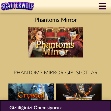
Phantoms Mirror
PHANTOMS MIRROR GIBI SLOTLAR
Gizliliğinizi Önemsiyoruz