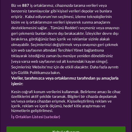
BLACK BEAUTY
GOLDEN EI OF MOORHUHN
Biz ve
887
iş ortaklarımız, cihazınızda tarama verileri veya
benzersiz tanımlayıcılar gibi kişisel verileri depolar ve bunlara
erişiriz . Kabul ediyorum'nın seçilmesi, izleme teknolojilerinin
bizim ve iş ortaklarımızın verileri işleyerek sunma amaçlarını
desteklemesini sağlar. . Tümünü Reddet'ı seçmeniz veya onayınızı
geri çekmeniz bunları devre dışı bırakacaktır. İzleyiciler devre dışı
bırakılırsa, gördüğünüz bazı içerik ve reklamlar sizinle alakalı
olmayabilir. Seçimlerinizi değiştirmek veya onayınızı geri çekmek
DUCK SHOOTER
BEAUTIFUL NATURE
için web sayfasının altındaki Tercihleri Yönet bağlantısına
tıklayarak istediğiniz zaman bu menüye yeniden dönebilirsiniz
[veya varsa web sayfasının sol alt kısmındaki kayan simge].
Hüküm ve Koşullar
Gizlilik Beyanı
Künye
Seçimleriniz Website'mız için de etkili olacaktır. Daha fazla ayrıntı
için Gizlilik Politikamıza bakın.
Veriler, tarafımızca veya ortaklarımız tarafından şu amaçlarla
Şirket
SSS
Facebook
işlenir:
İptal talebini gönder
Kesin coğrafi konum verilerini kullanmak. Belirleme amacı ile cihaz
özelliklerini aktif şekilde taramak. Bilgileri bir cihazda depolamak
ve/veya onlara cihazdan erişmek. Kişiselleştirilmiş reklam ve
içerik, reklam ve içerik ölçümü, hedef kitle araştırması ve
hizmetlerin geliştirilmesi.
İş Ortakları Listesi (satıcılar)
Sosyal casino oyunları sadece eğlence amaçlıdır ve
gerçek parayla oynanan kumar oyunlarında