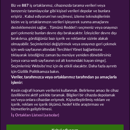
100 FLARING FRUITS
MIGHTY 40
Biz ve
887
iş ortaklarımız, cihazınızda tarama verileri veya
benzersiz tanımlayıcılar gibi kişisel verileri depolar ve bunlara
erişiriz . Kabul ediyorum'nın seçilmesi, izleme teknolojilerinin
bizim ve iş ortaklarımızın verileri işleyerek sunma amaçlarını
desteklemesini sağlar. . Tümünü Reddet'ı seçmeniz veya onayınızı
geri çekmeniz bunları devre dışı bırakacaktır. İzleyiciler devre dışı
bırakılırsa, gördüğünüz bazı içerik ve reklamlar sizinle alakalı
olmayabilir. Seçimlerinizi değiştirmek veya onayınızı geri çekmek
SUPER DUPER CHERRY
FRUITS & WILDS 2
için web sayfasının altındaki Tercihleri Yönet bağlantısına
tıklayarak istediğiniz zaman bu menüye yeniden dönebilirsiniz
[veya varsa web sayfasının sol alt kısmındaki kayan simge].
Hüküm ve Koşullar
Gizlilik Beyanı
Künye
Seçimleriniz Website'mız için de etkili olacaktır. Daha fazla ayrıntı
için Gizlilik Politikamıza bakın.
Veriler, tarafımızca veya ortaklarımız tarafından şu amaçlarla
Şirket
SSS
Facebook
işlenir:
İptal talebini gönder
Kesin coğrafi konum verilerini kullanmak. Belirleme amacı ile cihaz
özelliklerini aktif şekilde taramak. Bilgileri bir cihazda depolamak
ve/veya onlara cihazdan erişmek. Kişiselleştirilmiş reklam ve
içerik, reklam ve içerik ölçümü, hedef kitle araştırması ve
hizmetlerin geliştirilmesi.
İş Ortakları Listesi (satıcılar)
Sosyal casino oyunları sadece eğlence amaçlıdır ve
gerçek parayla oynanan kumar oyunlarında