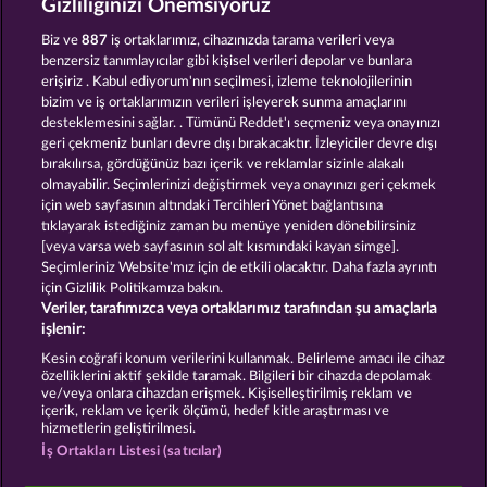
Gizliliğinizi Önemsiyoruz
Biz ve
887
iş ortaklarımız, cihazınızda tarama verileri veya
benzersiz tanımlayıcılar gibi kişisel verileri depolar ve bunlara
BOOK OF ROMEO AND JULIA
OLD FISHERMAN
erişiriz . Kabul ediyorum'nın seçilmesi, izleme teknolojilerinin
bizim ve iş ortaklarımızın verileri işleyerek sunma amaçlarını
desteklemesini sağlar. . Tümünü Reddet'ı seçmeniz veya onayınızı
geri çekmeniz bunları devre dışı bırakacaktır. İzleyiciler devre dışı
bırakılırsa, gördüğünüz bazı içerik ve reklamlar sizinle alakalı
olmayabilir. Seçimlerinizi değiştirmek veya onayınızı geri çekmek
BOOKS AND BULLS
STICKY DIAMONDS
için web sayfasının altındaki Tercihleri Yönet bağlantısına
tıklayarak istediğiniz zaman bu menüye yeniden dönebilirsiniz
[veya varsa web sayfasının sol alt kısmındaki kayan simge].
Seçimleriniz Website'mız için de etkili olacaktır. Daha fazla ayrıntı
için Gizlilik Politikamıza bakın.
Veriler, tarafımızca veya ortaklarımız tarafından şu amaçlarla
Hüküm ve Koşullar
Gizlilik Beyanı
Künye
işlenir:
Kesin coğrafi konum verilerini kullanmak. Belirleme amacı ile cihaz
Şirket
SSS
Facebook
özelliklerini aktif şekilde taramak. Bilgileri bir cihazda depolamak
ve/veya onlara cihazdan erişmek. Kişiselleştirilmiş reklam ve
içerik, reklam ve içerik ölçümü, hedef kitle araştırması ve
İptal talebini gönder
hizmetlerin geliştirilmesi.
İş Ortakları Listesi (satıcılar)