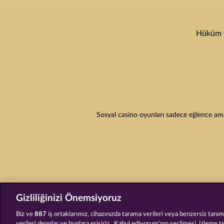
Hüküm v
Sosyal casino oyunları sadece eğlence amaç
Gizliliğinizi Önemsiyoruz
Biz ve
887
iş ortaklarımız, cihazınızda tarama verileri veya benzersiz tanımla
verileri depolar ve bunlara erişiriz . Kabul ediyorum'nın seçilmesi, izleme t