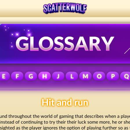
E
F
G
H
J
L
M
O
P
Q
Hit and run
found throughout the world of gaming that describes when a play
instead of continuing to try their their luck some more, he or sh
sighted as the player ignores the option of playing further so as