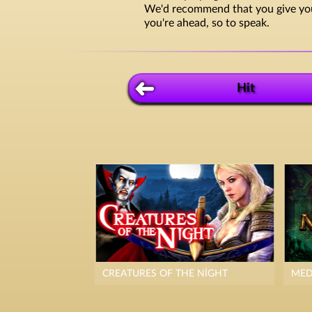
We'd recommend that you give yours
you're ahead, so to speak.
Hit
CREATURES OF THE NIGHT
MED