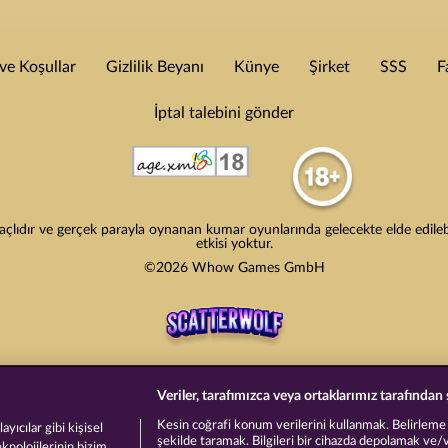
e Koşullar
Gizlilik Beyanı
Künye
Şirket
SSS
F
İptal talebini gönder
lıdır ve gerçek parayla oynanan kumar oyunlarında gelecekte elde edilebile
etkisi yoktur.
©2026 Whow Games GmbH
Veriler, tarafımızca veya ortaklarımız tarafından 
Kesin coğrafi konum verilerini kullanmak. Belirleme am
yıcılar gibi kişisel
şekilde taramak. Bilgileri bir cihazda depolamak ve/
eknolojilerinin bizim