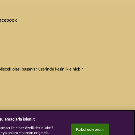
acebook
cek olası başarılar üzerinde kesinlikle hiçbir
şu amaçlarla işlenir:
acı ile cihaz özelliklerini aktif
Kabul ediyorum
veya onlara cihazdan erişmek.