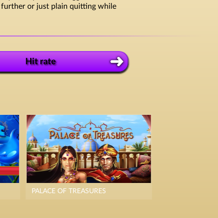
rther or just plain quitting while
Hit rate
PALACE OF TREASURES