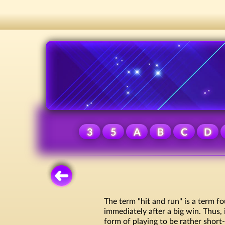
3
5
A
B
C
D
The term "hit and run" is a term 
immediately after a big win. Thus, 
form of playing to be rather short-