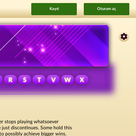
Kayıt
Oturum aç
R
S
T
V
W
X
er stops playing whatsoever
e just discontinues. Some hold this
 to possibly achieve bigger wins.