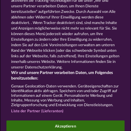
aktivieren Sie Tracking-Technologien für die unter „Wir und
SAVANNA MOON
BEAUTIFUL NATURE
unsere Partner verarbeiten Daten, um Ihnen Dienste
bereitzustellen“ aufgeführten Zwecke. Durch Auswahl von Alle
ablehnen oder Widerruf Ihrer Einwilligung werden diese
deaktiviert. . Wenn Tracker deaktiviert sind, sind manche Inhalte
und Anzeigen möglicherweise nicht mehr so ​​relevant für Sie. Sie
können dieses Menü jederzeit wieder aufrufen, um Ihre
Einstellungen zu ändern oder Ihre Einwilligung zu widerrufen,
GOLDEN EI OF MOORHUHN
CUTIE CAT
indem Sie auf den Link Voreinstellungen verwalten am unteren
Rand der Webseite klicken [oder das schwebende Symbol unten
links auf der Webseite, falls zutreffend]. Ihre Einstellungen gelten
innerhalb unseres Website. Weitere Informationen finden Sie in
AGB
Datenschutz
Impressum
unserer Datenschutzerklärung.
Wir und unsere Partner verarbeiten Daten, um Folgendes
Unternehmensseite
FAQ
Facebook
bereitzustellen:
Genaue Geolocation-Daten verwenden. Geräteeigenschaften zur
Identifikation aktiv abfragen. Speichern von und/oder Zugriff auf
Widerruf einreichen
Informationen auf einem Gerät. Personalisierte Werbung und
Inhalte, Messung von Werbung und Inhalten,
Zielgruppenforschung und Entwicklung von Dienstleistungen.
Liste der Partner (Lieferanten)
Social Casino Spiele dienen der reinen Unterhaltung
Akzeptieren
und haben keinen Einfluss auf mögliche künftige