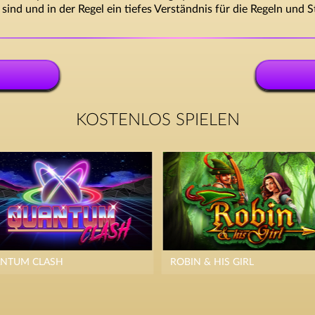
 sind und in der Regel ein tiefes Verständnis für die Regeln und 
KOSTENLOS SPIELEN
NTUM CLASH
ROBIN & HIS GIRL