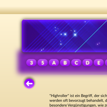
3
5
A
B
C
D
E
"Highroller" ist ein Begriff, der s
werden oft bevorzugt behandelt, da
besondere Vergünstigungen, wie zu