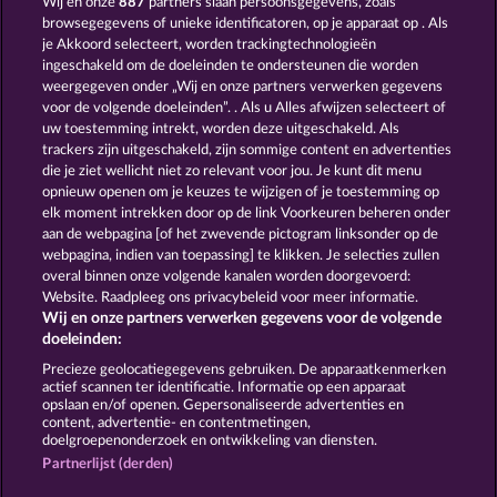
Wij en onze
887
partners slaan persoonsgegevens, zoals
browsegegevens of unieke identificatoren, op je apparaat op . Als
TEXAS TYCOON
SECRET MISSION
je Akkoord selecteert, worden trackingtechnologieën
ingeschakeld om de doeleinden te ondersteunen die worden
weergegeven onder „Wij en onze partners verwerken gegevens
voor de volgende doeleinden”. . Als u Alles afwijzen selecteert of
uw toestemming intrekt, worden deze uitgeschakeld. Als
trackers zijn uitgeschakeld, zijn sommige content en advertenties
die je ziet wellicht niet zo relevant voor jou. Je kunt dit menu
opnieuw openen om je keuzes te wijzigen of je toestemming op
ATLAS OF LEGENDS
ROBIN & HIS GIRL
elk moment intrekken door op de link Voorkeuren beheren onder
aan de webpagina [of het zwevende pictogram linksonder op de
webpagina, indien van toepassing] te klikken. Je selecties zullen
Algemene voorwaarden
Privacyverklaring
overal binnen onze volgende kanalen worden doorgevoerd:
Website. Raadpleeg ons privacybeleid voor meer informatie.
Wij en onze partners verwerken gegevens voor de volgende
Colofon
Bedrijf
FAQ
Facebook
doeleinden:
Terugbetalingsverzoek indienen
Precieze geolocatiegegevens gebruiken. De apparaatkenmerken
actief scannen ter identificatie. Informatie op een apparaat
opslaan en/of openen. Gepersonaliseerde advertenties en
content, advertentie- en contentmetingen,
doelgroepenonderzoek en ontwikkeling van diensten.
Partnerlijst (derden)