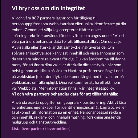
Vi bryr oss om din integritet
FORT BRAVE
PIGGY COLLECT MULTIPLY
Vi och våra
887
partners lagrar och får tillgång till
personuppgifter som webbläsardata eller unika identifierare på din
enhet . Genom att välja Jag accepterar tillåter du att
spårningstekniker används för de syften som anges under ”Vi och
våra partners behandlar data för att tillhandahålla”. . Om du väljer
Avvisa alla eller återkallar ditt samtycke inaktiveras de. Om
spårare är inaktiverade kan visst innehåll och vissa annonser som
ATLAS OF LEGENDS
ROMAN LEGION
du ser vara mindre relevanta för dig. Du kan återkomma till denna
meny för att ändra dina val eller återkalla ditt samtycke när som
helst genom att klicka på länken Hantera preferenser längst ned
Användarvillkor
Sekretesspolicy
Avtryck
på webbsidan [eller den flytande ikonen längst ned till vänster på
webbsidan, om tillämpligt]. Dina val kommer att ha effekt inom
vår Webbplats. Mer information finns i vår integritetspolicy.
Om Företaget
FAQ
Facebook
Vi och våra partners behandlar data för att tillhandahålla:
Skicka in en begäran om att ångra köpet
Använda exakta uppgifter om geografisk positionering. Aktivt läsa
av enhetens egenskaper för identifieringsändamål. Lagra och/eller
få åtkomst till information på en enhet. Personanpassad reklam
och innehåll, reklam- och innehållsmätning, forskning angående
målgrupp och tjänsteutveckling.
Lista över partner (leverantörer)