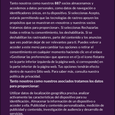
Tanto nosotros como nuestros
887
socios almacenamos y
BEER PARTY
EGGCITING FRUITS - HOLD & SPIN
accedemos a datos personales, como datos de navegación o
identificadores únicos, en tu dispositivo. Si seleccionas Acepto,
estarás permitiendo que las tecnologías de rastreo apoyen los
propósitos que se muestran en «nosotros y nuestros socios
tratamos datos para proporcionar». Si seleccionas Rechazarlas
todas o retiras tu consentimiento, los deshabilitarás. Si se
deshabilitan los rastreadores, parte del contenido y los anuncios
que ves podrían dejar de ser relevantes para ti. Puedes volver a
PIGGY KINGS
SUPER DUPER MOORHUHN
acceder a este menú para cambiar tus opciones o retirar el
consentimiento en cualquier momento haciendo clic en el enlace
«Gestionar las preferencias» que aparece en el [o el ícono flotante
en la parte inferior izquierda de la página web, si corresponde] en
Términos y condiciones
la parte inferior de la página web. Tus opciones tendrán efecto
dentro de nuestro Sitio web. Para saber más, consulta nuestra
Declaración de privacidad
Aviso Legal
política de privacidad.
Tanto nosotros como nuestros asociados tratamos los datos
Empresa
FAQ
Facebook
para proporcionar:
Utilizar datos de localización geográfica precisa. analizar
Enviar solicitud de desistimiento
activamente las características del dispositivo para su
identificación.. Almacenar la información de un dispositivo o
acceder a ella. Publicidad y contenido personalizados, medición de
publicidad y contenido, investigación de audiencia y desarrollo de
servicios.