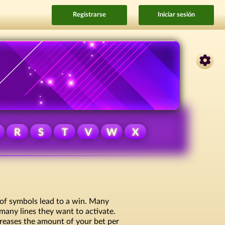
Registrarse
Iniciar sesión
R
S
T
V
W
X
n of symbols lead to a win. Many
 many lines they want to activate.
ncreases the amount of your bet per