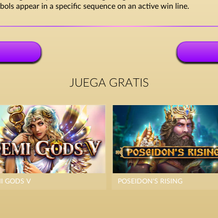
ls appear in a specific sequence on an active win line.
JUEGA GRATIS
I GODS V
POSEIDON'S RISING