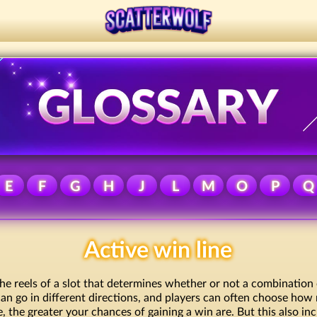
E
F
G
H
J
L
M
O
P
Q
Active win line
n the reels of a slot that determines whether or not a combinatio
 can go in different directions, and players can often choose how
, the greater your chances of gaining a win are. But this also i