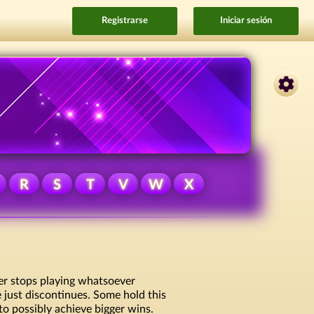
Registrarse
Iniciar sesión
R
S
T
V
W
X
er stops playing whatsoever
e just discontinues. Some hold this
 to possibly achieve bigger wins.