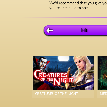
We'd recommend that you give yours
you're ahead, so to speak.
Hit
CREATURES OF THE NIGHT
MED