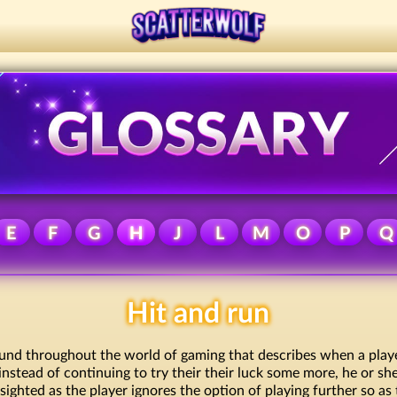
E
F
G
H
J
L
M
O
P
Q
Hit and run
found throughout the world of gaming that describes when a play
instead of continuing to try their their luck some more, he or sh
sighted as the player ignores the option of playing further so as