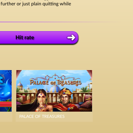
rther or just plain quitting while
Hit rate
PALACE OF TREASURES