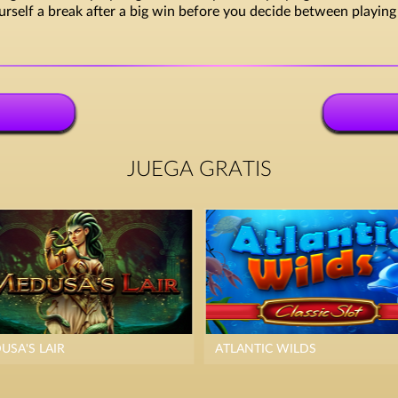
elf a break after a big win before you decide between playing fu
JUEGA GRATIS
USA'S LAIR
ATLANTIC WILDS