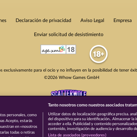
nes
Declaración de privacidad
Aviso Legal
Empresa
Enviar solicitud de desistimiento
s exclusivamente para el ocio y no influyen en la posibilidad de tener éxi
©2026 Whow Games GmbH
Tanto nosotros como nuestros asociados tratam
Utilizar datos de localización geográfica precisa. ana
tos personales, como
del dispositivo para su identificación.. Almacenar la
onas Acepto, estarás
acceder a ella. Publicidad y contenido personalizado
 muestran en «nosotros
contenido, investigación de audiencia y desarrollo de
arlas todas o retiras
Lista de asociados (proveedores)