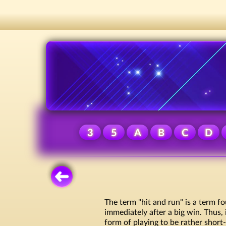
3
5
A
B
C
D
The term "hit and run" is a term 
immediately after a big win. Thus, 
form of playing to be rather short-