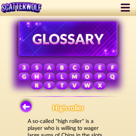
3
5
A
B
C
D
E
F
G
H
J
L
M
O
P
Q
R
S
T
V
W
X
High roller
A so-called "high roller" is a
player who is willing to wager
large sums of Chips in the slots