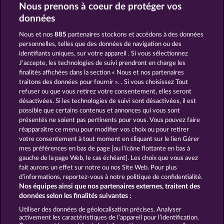
Nous prenons à coeur de protéger vos
données
JOUEZ GRATUITEMENT
Nous et nos
885
partenaires stockons et accédons à des données
personnelles, telles que des données de navigation ou des
identifiants uniques, sur votre appareil . Si vous sélectionnez
J'accepte, les technologies de suivi prendront en charge les
finalités affichées dans la section « Nous et nos partenaires
traitons des données pour fournir ». . Si vous choisissez Tout
refuser ou que vous retirez votre consentement, elles seront
TOWER OF POWER
TEXAS TYCOON
désactivées. Si les technologies de suivi sont désactivées, il est
possible que certains contenus et annonces qui vous sont
présentés ne soient pas pertinents pour vous. Vous pouvez faire
réapparaître ce menu pour modifier vos choix ou pour retirer
votre consentement à tout moment en cliquant sur le lien Gérer
mes préférences en bas de page [ou l'icône flottante en bas à
BACK TO THE FRUITS
CREATURES OF THE NIGHT
gauche de la page Web, le cas échéant]. Les choix que vous avez
fait aurons un effet sur notre ou nos Site Web. Pour plus
d’informations, reportez-vous à notre politique de confidentialité.
Nos équipes ainsi que nos partenaires externes, traitent des
données selon les finalités suivantes :
CGU
Charte de confidentialité
Utiliser des données de géolocalisation précises. Analyser
activement les caractéristiques de l’appareil pour l’identification.