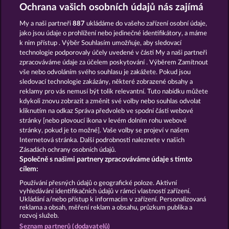
GOLDEN EI OF MOORHUHN
BEAUTIFUL NATURE
Ochrana vašich osobních údajů nás zajímá
My a naši partneři
887
ukládáme do vašeho zařízení osobní údaje,
jako jsou údaje o prohlížení nebo jedinečné identifikátory, a máme
k nim přístup . Výběr Souhlasím umožňuje, aby sledovací
technologie podporovaly účely uvedené v části My a naši partneři
zpracováváme údaje za účelem poskytování . Výběrem Zamítnout
vše nebo odvoláním svého souhlasu je zakážete. Pokud jsou
NIGHT WOLVES
SAVANNA MOON
sledovací technologie zakázány, některé zobrazené obsahy a
reklamy pro vás nemusí být tolik relevantní. Tuto nabídku můžete
kdykoli znovu zobrazit a změnit své volby nebo souhlas odvolat
kliknutím na odkaz Správa předvoleb ve spodní části webové
Podmínky
Prohlášení o ochraně údajů
stránky [nebo plovoucí ikona v levém dolním rohu webové
stránky, pokud je to možné]. Vaše volby se projeví v našem
Kontakt
Společnost
Časté dotazy
Internetová stránka. Další podrobnosti naleznete v našich
Zásadách ochrany osobních údajů.
Společně s našimi partnery zpracováváme údaje s tímto
Facebook
cílem:
Podat Žádost o Odstoupení
Používání přesných údajů o geografické poloze. Aktivní
vyhledávání identifikačních údajů v rámci vlastností zařízení.
Ukládání a/nebo přístup k informacím v zařízení. Personalizovaná
reklama a obsah, měření reklam a obsahu, průzkum publika a
rozvoj služeb.
Seznam partnerů (dodavatelů)