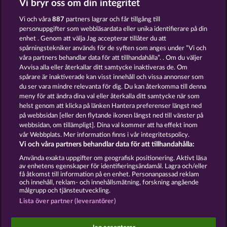
Vi bryr oss om din integritet
BEAUTIFUL NATURE
CUTIE CAT
Vi och våra
887
partners lagrar och får tillgång till
personuppgifter som webbläsardata eller unika identifierare på din
enhet . Genom att välja Jag accepterar tillåter du att
spårningstekniker används för de syften som anges under ”Vi och
våra partners behandlar data för att tillhandahålla”. . Om du väljer
Avvisa alla eller återkallar ditt samtycke inaktiveras de. Om
spårare är inaktiverade kan visst innehåll och vissa annonser som
WILD RAPA NUI
MAJESTIC KING
du ser vara mindre relevanta för dig. Du kan återkomma till denna
meny för att ändra dina val eller återkalla ditt samtycke när som
helst genom att klicka på länken Hantera preferenser längst ned
Användarvillkor
Sekretesspolicy
Avtryck
på webbsidan [eller den flytande ikonen längst ned till vänster på
webbsidan, om tillämpligt]. Dina val kommer att ha effekt inom
vår Webbplats. Mer information finns i vår integritetspolicy.
Om Företaget
FAQ
Facebook
Vi och våra partners behandlar data för att tillhandahålla:
Skicka in en begäran om att ångra köpet
Använda exakta uppgifter om geografisk positionering. Aktivt läsa
av enhetens egenskaper för identifieringsändamål. Lagra och/eller
få åtkomst till information på en enhet. Personanpassad reklam
och innehåll, reklam- och innehållsmätning, forskning angående
målgrupp och tjänsteutveckling.
Lista över partner (leverantörer)
Sociala casinospel är endast avsedda för
underhållningsändamål och har absolut inget