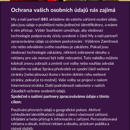
LUCKY PHARAOH WILD
JACK POTTER AND THE BOOK OF DYNASTIES
Ochrana vašich osobních údajů nás zajímá
My a naši partneři
885
ukládáme do vašeho zařízení osobní údaje,
jako jsou údaje o prohlížení nebo jedinečné identifikátory, a máme
k nim přístup . Výběr Souhlasím umožňuje, aby sledovací
technologie podporovaly účely uvedené v části My a naši partneři
zpracováváme údaje za účelem poskytování . Výběrem Zamítnout
vše nebo odvoláním svého souhlasu je zakážete. Pokud jsou
JACK POTTER & THE BOOK OF DYNASTIES 6
PHARAOS RICHES
sledovací technologie zakázány, některé zobrazené obsahy a
reklamy pro vás nemusí být tolik relevantní. Tuto nabídku můžete
kdykoli znovu zobrazit a změnit své volby nebo souhlas odvolat
kliknutím na odkaz Správa předvoleb ve spodní části webové
Podmínky
Prohlášení o ochraně údajů
stránky [nebo plovoucí ikona v levém dolním rohu webové
stránky, pokud je to možné]. Vaše volby se projeví v našem
Kontakt
Společnost
Časté dotazy
Internetová stránka. Další podrobnosti naleznete v našich
Zásadách ochrany osobních údajů.
Společně s našimi partnery zpracováváme údaje s tímto
Facebook
cílem:
Podat Žádost o Odstoupení
Používání přesných údajů o geografické poloze. Aktivní
vyhledávání identifikačních údajů v rámci vlastností zařízení.
Ukládání a/nebo přístup k informacím v zařízení. Personalizovaná
reklama a obsah, měření reklam a obsahu, průzkum publika a
rozvoj služeb.