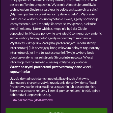
przeglądania lub unikalne identyfikatory, i uzyskujemy do nich
FRUITS FIRST DIAMOND TREASURES
ROYAL SEVEN ULTRA
dostęp na Twoim urządzeniu. Wybranie Akceptuję umożliwia
technologiom śledzenia wspieranie celów wskazanych w sekcji
„My i nasi partnerzy przetwarzamy dane w celu”. . Wybranie
Odrzucenie wszystkich lub wycofanie Twojej zgody spowoduje
ich wyłączenie. Jeśli moduły śledzące są wyłączone, niektóre
treści i reklamy, które widzisz, mogą nie być dla Ciebie
odpowiednie. Możesz ponownie wyświetlić to menu, aby zmienić
swoje wybory lub wycofać zgodę w dowolnym momencie.
MALLORCA WILDS
JUICY JESTER
Wystarczy kliknąć link Zarządzaj preferencjami u dołu strony
internetowej [lub pływającą ikonę w lewym dolnym rogu strony
internetowej, jeśli ma to zastosowanie]. Twoje wybory będą
Zasady i warunki
Polityka prywatności
obowiązywały w naszej stronie Strona internetowa. Więcej
informacji można znaleźć w naszej Polityce prywatności.
Wraz z naszymi partnerami przetwarzamy dane w celu
Nota prawna
Firma
FAQ
Facebook
zapewnienia:
Prześlij wniosek o wypłatę
Użycie dokładnych danych geolokalizacyjnych. Aktywne
skanowanie charakterystyki urządzenia do celów identyfikacji.
Przechowywanie informacji na urządzeniu lub dostęp do nich.
Spersonalizowane reklamy i treści, pomiar reklam i treści, opinie
odbiorców i ulepszanie usług.
Lista partnerów (dostawców)
Gry społecznościowe mają przeznaczenie czysto
rozrywkowe i nie mają absolutnie żadnego wpływu