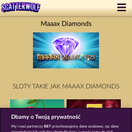
Maaax Diamonds
SLOTY TAKIE JAK MAAAX DIAMONDS
Dbamy o Twoją prywatność
My i nasi partnerzy
887
przechowujemy dane osobowe, np. dane