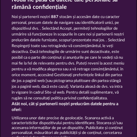
VALKYRIES - THE NIBELUNG LEGENDS
MAGIC STONE
rămână confidențiale
Noi și partenerii noștri
887
stocăm și accesăm date cu caracter
personal, precum datele de navigare sau identificatorii unici, pe
dispozitivul dvs. . Selectând Accept, permiteți tehnologiilor de
urmărire să funcționeze în scopurile în care noi și partenerii noștri
prelucrăm datele furnizate, scopuri prezentate mai jos. . Selectând
Respingeți toate sau retragându-vă consimțământul, le veți
THE GRIFFIN
GATES OF ISHTAR
dezactiva. Dacă tehnologiile de urmărire sunt dezactivate, este
posibil ca o parte din conținut și anunțurile pe care le vedeți să nu
mai fie la fel de relevante pentru dvs. Puteți reveni la acest meniu
Termeni și condiții
pentru a vă modifica alegerea sau a vă retrage consimțământul, în
orice moment, accesând Gestionați preferințele linkul din partea
de jos a paginii web [sau pictograma plutitoare din partea stângă
Declarație de confidențialitate
jos a paginii web, dacă este cazul]. Varianta aleasă de dvs. va intra
în vigoare în cadrul Site-ul web. Pentru detalii suplimentare, vă
Asistență tehnică
Firmă
rugăm să ne consultați politica privind confidențialitatea.
Atât noi, cât și partenerii noștri prelucrăm datele pentru a
Întrebări frecvente
Facebook
oferi:
Utilizarea unor date precise de geolocație. Scanarea activă a
caracteristicilor dispozitivului pentru identificare. Stocarea și/sau
Trimite Cererea de Retragere
accesarea informațiilor de pe un dispozitiv. Publicitate și conținut
personalizat, măsurători ale publicității și de conținut, cercetarea