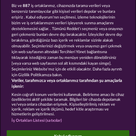
THE GRIFFIN
PHANTOMS MIRROR
Biz ve
887
iş ortaklarımız, cihazınızda tarama verileri veya
benzersiz tanımlayıcılar gibi kişisel verileri depolar ve bunlara
erişiriz . Kabul ediyorum'nın seçilmesi, izleme teknolojilerinin
bizim ve iş ortaklarımızın verileri işleyerek sunma amaçlarını
desteklemesini sağlar. . Tümünü Reddet'ı seçmeniz veya onayınızı
geri çekmeniz bunları devre dışı bırakacaktır. İzleyiciler devre dışı
bırakılırsa, gördüğünüz bazı içerik ve reklamlar sizinle alakalı
olmayabilir. Seçimlerinizi değiştirmek veya onayınızı geri çekmek
THE LAND OF HEROES
DRAGONHEART THE NIBELUNG LEGENDS
için web sayfasının altındaki Tercihleri Yönet bağlantısına
tıklayarak istediğiniz zaman bu menüye yeniden dönebilirsiniz
[veya varsa web sayfasının sol alt kısmındaki kayan simge].
Hüküm ve Koşullar
Gizlilik Beyanı
Künye
Seçimleriniz Website'mız için de etkili olacaktır. Daha fazla ayrıntı
için Gizlilik Politikamıza bakın.
Veriler, tarafımızca veya ortaklarımız tarafından şu amaçlarla
Şirket
SSS
Facebook
işlenir:
İptal talebini gönder
Kesin coğrafi konum verilerini kullanmak. Belirleme amacı ile cihaz
özelliklerini aktif şekilde taramak. Bilgileri bir cihazda depolamak
ve/veya onlara cihazdan erişmek. Kişiselleştirilmiş reklam ve
içerik, reklam ve içerik ölçümü, hedef kitle araştırması ve
hizmetlerin geliştirilmesi.
İş Ortakları Listesi (satıcılar)
Sosyal casino oyunları sadece eğlence amaçlıdır ve
gerçek parayla oynanan kumar oyunlarında