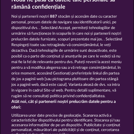
RAMSES BOOK
JACK POTTER AND THE BOOK OF DYNASTIES
rămână confidențiale
Noi și partenerii noștri
887
stocăm și accesăm date cu caracter
personal, precum datele de navigare sau identificatorii unici, pe
dispozitivul dvs. . Selectând Accept, permiteți tehnologiilor de
urmărire să funcționeze în scopurile în care noi și partenerii noștri
prelucrăm datele furnizate, scopuri prezentate mai jos. . Selectând
Respingeți toate sau retragându-vă consimțământul, le veți
JACK POTTER AND THE BOOK OF TEOS
JACK POTTER & THE BOOK OF DYNASTIES 6
dezactiva. Dacă tehnologiile de urmărire sunt dezactivate, este
posibil ca o parte din conținut și anunțurile pe care le vedeți să nu
mai fie la fel de relevante pentru dvs. Puteți reveni la acest meniu
Termeni și condiții
pentru a vă modifica alegerea sau a vă retrage consimțământul, în
orice moment, accesând Gestionați preferințele linkul din partea
de jos a paginii web [sau pictograma plutitoare din partea stângă
Declarație de confidențialitate
jos a paginii web, dacă este cazul]. Varianta aleasă de dvs. va intra
în vigoare în cadrul Site-ul web. Pentru detalii suplimentare, vă
Asistență tehnică
Firmă
rugăm să ne consultați politica privind confidențialitatea.
Atât noi, cât și partenerii noștri prelucrăm datele pentru a
Întrebări frecvente
Facebook
oferi:
Utilizarea unor date precise de geolocație. Scanarea activă a
caracteristicilor dispozitivului pentru identificare. Stocarea și/sau
Trimite Cererea de Retragere
accesarea informațiilor de pe un dispozitiv. Publicitate și conținut
personalizat, măsurători ale publicității și de conținut, cercetarea