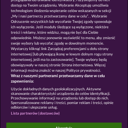
przeglądania lub unikalne identyfikatory, i uzyskujemy do nich
BLITZ COINS
MALLORCA WILDS
dostęp na Twoim urządzeniu. Wybranie Akceptuję umożliwia
technologiom śledzenia wspieranie celów wskazanych w sekcji
„My i nasi partnerzy przetwarzamy dane w celu”. . Wybranie
Odrzucenie wszystkich lub wycofanie Twojej zgody spowoduje
ich wyłączenie. Jeśli moduły śledzące są wyłączone, niektóre
treści i reklamy, które widzisz, mogą nie być dla Ciebie
odpowiednie. Możesz ponownie wyświetlić to menu, aby zmienić
swoje wybory lub wycofać zgodę w dowolnym momencie.
ROMAN LEGION XTREME
FORT BRAVE
Wystarczy kliknąć link Zarządzaj preferencjami u dołu strony
internetowej [lub pływającą ikonę w lewym dolnym rogu strony
internetowej, jeśli ma to zastosowanie]. Twoje wybory będą
Zasady i warunki
Polityka prywatności
obowiązywały w naszej stronie Strona internetowa. Więcej
informacji można znaleźć w naszej Polityce prywatności.
Wraz z naszymi partnerami przetwarzamy dane w celu
Nota prawna
Firma
FAQ
Facebook
zapewnienia:
Prześlij wniosek o wypłatę
Użycie dokładnych danych geolokalizacyjnych. Aktywne
skanowanie charakterystyki urządzenia do celów identyfikacji.
Przechowywanie informacji na urządzeniu lub dostęp do nich.
Spersonalizowane reklamy i treści, pomiar reklam i treści, opinie
odbiorców i ulepszanie usług.
Lista partnerów (dostawców)
Gry społecznościowe mają przeznaczenie czysto
rozrywkowe i nie mają absolutnie żadnego wpływu