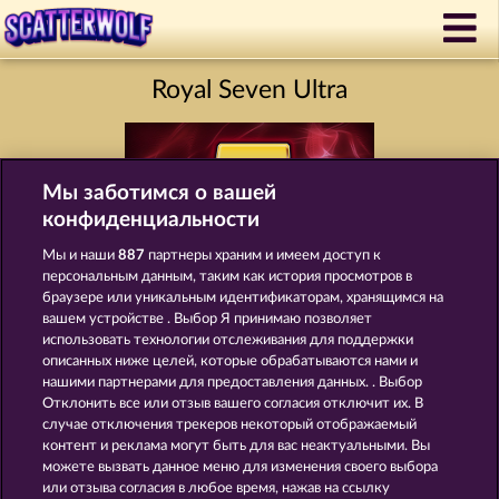
Royal Seven Ultra
Мы заботимся о вашей
конфиденциальности
Мы и наши
887
партнеры храним и имеем доступ к
персональным данным, таким как история просмотров в
браузере или уникальным идентификаторам, хранящимся на
Правила
КОНФИДЕНЦИАЛЬНОСТЬ
вашем устройстве . Выбор Я принимаю позволяет
использовать технологии отслеживания для поддержки
О компании
Компания
ЧаВо
описанных ниже целей, которые обрабатываются нами и
нашими партнерами для предоставления данных. . Выбор
Отклонить все или отзыв вашего согласия отключит их. В
Facebook
случае отключения трекеров некоторый отображаемый
контент и реклама могут быть для вас неактуальными. Вы
Отправить Запрос об Отказе
можете вызвать данное меню для изменения своего выбора
или отзыва согласия в любое время, нажав на ссылку