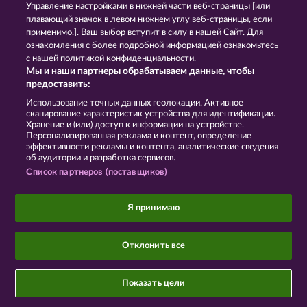
Управление настройками в нижней части веб-страницы [или
плавающий значок в левом нижнем углу веб-страницы, если
применимо.]. Ваш выбор вступит в силу в нашей Сайт. Для
ознакомления с более подробной информацией ознакомьтесь
Данный портал предназначен исключительно
с нашей политикой конфиденциальности.
для развлекательных целей и абсолютно не
Мы и наши партнеры обрабатываем данные, чтобы
влияет на потенциальный успех при игре на
предоставить:
реальные деньги.
©2026 Whow Games GmbH
Использование точных данных геолокации. Активное
сканирование характеристик устройства для идентификации.
Хранение и (или) доступ к информации на устройстве.
Персонализированная реклама и контент, определение
эффективности рекламы и контента, аналитические сведения
об аудитории и разработка сервисов.
Список партнеров (поставщиков)
Я принимаю
Отклонить все
Показать цели