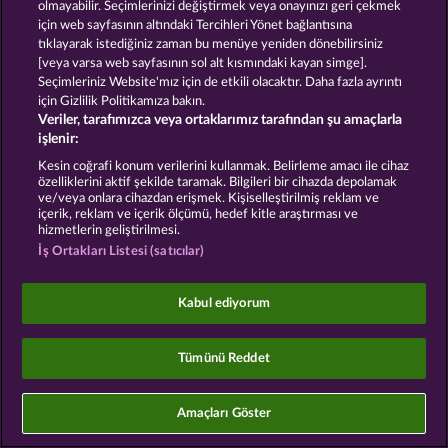
olmayabilir. Seçimlerinizi değiştirmek veya onayınızı geri çekmek
için web sayfasının altındaki Tercihleri Yönet bağlantısına
Sosyal casino oyunları sadece eğlence amaçlıdır ve
tıklayarak istediğiniz zaman bu menüye yeniden dönebilirsiniz
gerçek parayla oynanan kumar oyunlarında
[veya varsa web sayfasının sol alt kısmındaki kayan simge].
gelecekte elde edilebilecek olası başarılar üzerinde
kesinlikle hiçbir etkisi yoktur.
Seçimleriniz Website'mız için de etkili olacaktır. Daha fazla ayrıntı
©2026 Whow Games GmbH
için Gizlilik Politikamıza bakın.
Veriler, tarafımızca veya ortaklarımız tarafından şu amaçlarla
işlenir:
Kesin coğrafi konum verilerini kullanmak. Belirleme amacı ile cihaz
özelliklerini aktif şekilde taramak. Bilgileri bir cihazda depolamak
ve/veya onlara cihazdan erişmek. Kişiselleştirilmiş reklam ve
içerik, reklam ve içerik ölçümü, hedef kitle araştırması ve
hizmetlerin geliştirilmesi.
İş Ortakları Listesi (satıcılar)
Kabul ediyorum
Tümünü Reddet
Amaçları Göster