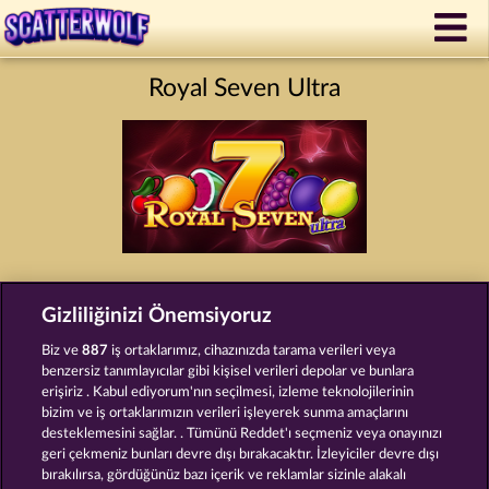
Royal Seven Ultra
Hüküm ve Koşullar
Gizlilik Beyanı
Künye
Gizliliğinizi Önemsiyoruz
Şirket
SSS
Facebook
Biz ve
887
iş ortaklarımız, cihazınızda tarama verileri veya
benzersiz tanımlayıcılar gibi kişisel verileri depolar ve bunlara
erişiriz . Kabul ediyorum'nın seçilmesi, izleme teknolojilerinin
İptal talebini gönder
bizim ve iş ortaklarımızın verileri işleyerek sunma amaçlarını
desteklemesini sağlar. . Tümünü Reddet'ı seçmeniz veya onayınızı
geri çekmeniz bunları devre dışı bırakacaktır. İzleyiciler devre dışı
bırakılırsa, gördüğünüz bazı içerik ve reklamlar sizinle alakalı