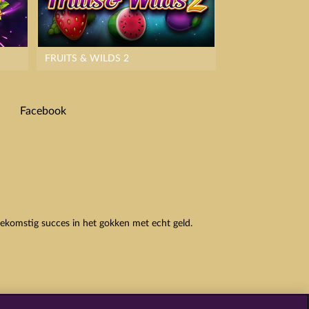
FRUITS & WILDS 2
Facebook
oekomstig succes in het gokken met echt geld.