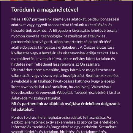
MAGIC BOOK
GATES OF PERSIA
Törődünk a magánéletével
Mi és a
887
partnereink személyes adatokat, például böngészési
adatokat vagy egyedi azonosítókat tárolunk a készülékén, és
hozzáférünk azokhoz . A Elfogadom kiválasztás lehetővé teszi a
nyomon követési technológiák használatát az általunk és
partnereink által végzett, alább ismertetett célokból történő
adatfeldolgozás támogatása érdekében. . A Összes elutasítása
HORSEMEN
MAGIC BOOK 6
kiválasztás vagy a hozzájárulás visszavonása letiltja ezeket. Ha a
nyomkövetők le vannak tiltva, akkor néhány látott tartalom és
hirdetés nem feltétlenül lesz releváns az Ön számára.
Visszatérhet ebbe a menübe, hogy bármikor megváltoztassa a
Részvételi feltételek
választását, vagy visszavonja a hozzájárulást Beállítások kezelése
a weboldal alján található hivatkozásra kattintva [vagy a lebegő
Adatkezelési tájékoztató
Impresszum
ikont a weboldal bal alsó sarkában, ha van ilyen]. Választása a
következőben érvényesül: Weboldal. További részletekért lásd az
Adatvédelmi szabályzatunkat.
A cég
GYIK
Facebook
Mi és partnereink az alábbiak nyújtása érdekében dolgozunk
fel adatokat:
Visszavonási kérelem benyújtása
Pontos földrajzi helymeghatározási adatok felhasználása. Az
eszköz jellemzőinek aktív szkennelése az azonosítás érdekében.
Információk tárolása és/vagy elérése egy eszközön. Személyre
szabott hirdetés és tartalom, hirdetés- és tartalommérés,