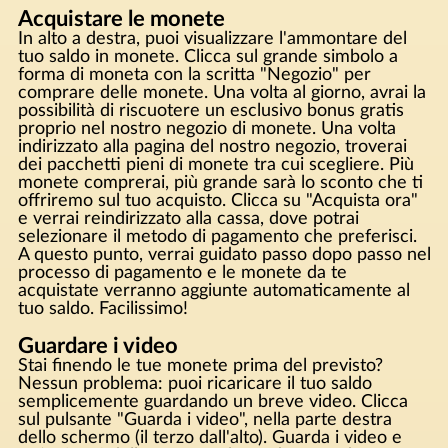
Acquistare le monete
In alto a destra, puoi visualizzare l'ammontare del
tuo saldo in monete. Clicca sul grande simbolo a
forma di moneta con la scritta "Negozio" per
comprare delle monete. Una volta al giorno, avrai la
possibilità di riscuotere un esclusivo bonus gratis
proprio nel nostro negozio di monete. Una volta
indirizzato alla pagina del nostro negozio, troverai
dei pacchetti pieni di monete tra cui scegliere. Più
monete comprerai, più grande sarà lo sconto che ti
offriremo sul tuo acquisto. Clicca su "Acquista ora"
e verrai reindirizzato alla cassa, dove potrai
selezionare il metodo di pagamento che preferisci.
A questo punto, verrai guidato passo dopo passo nel
processo di pagamento e le monete da te
acquistate verranno aggiunte automaticamente al
tuo saldo. Facilissimo!
Guardare i video
Stai finendo le tue monete prima del previsto?
Nessun problema: puoi ricaricare il tuo saldo
semplicemente guardando un breve video. Clicca
sul pulsante "Guarda i video", nella parte destra
dello schermo (il terzo dall'alto). Guarda i video e