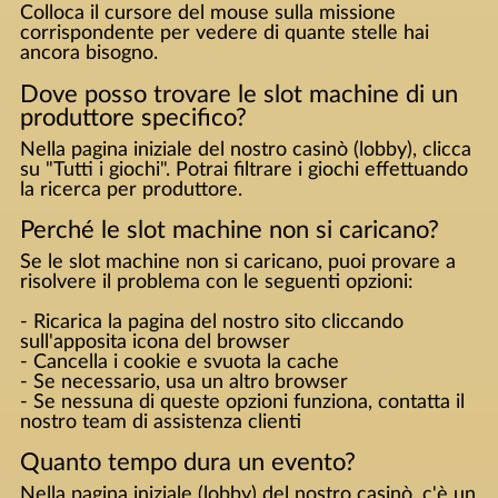
Colloca il cursore del mouse sulla missione
corrispondente per vedere di quante stelle hai
ancora bisogno.
Dove posso trovare le slot machine di un
produttore specifico?
Nella pagina iniziale del nostro casinò (lobby), clicca
su "Tutti i giochi". Potrai filtrare i giochi effettuando
la ricerca per produttore.
Perché le slot machine non si caricano?
Se le slot machine non si caricano, puoi provare a
risolvere il problema con le seguenti opzioni:
- Ricarica la pagina del nostro sito cliccando
sull'apposita icona del browser
- Cancella i cookie e svuota la cache
- Se necessario, usa un altro browser
- Se nessuna di queste opzioni funziona, contatta il
nostro team di assistenza clienti
Quanto tempo dura un evento?
Nella pagina iniziale (lobby) del nostro casinò, c'è un