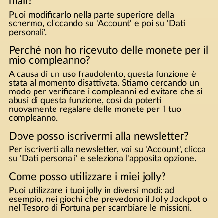
mail?
Puoi modificarlo nella parte superiore della
schermo, cliccando su 'Account' e poi su 'Dati
personali'.
Perché non ho ricevuto delle monete per il
mio compleanno?
A causa di un uso fraudolento, questa funzione è
stata al momento disattivata. Stiamo cercando un
modo per verificare i compleanni ed evitare che si
abusi di questa funzione, così da poterti
nuovamente regalare delle monete per il tuo
compleanno.
Dove posso iscrivermi alla newsletter?
Per iscriverti alla newsletter, vai su 'Account', clicca
su 'Dati personali' e seleziona l'apposita opzione.
Come posso utilizzare i miei jolly?
Puoi utilizzare i tuoi jolly in diversi modi: ad
esempio, nei giochi che prevedono il Jolly Jackpot o
nel Tesoro di Fortuna per scambiare le missioni.