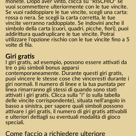
monete. Dopo aver vinto, clicca su "RISCHIO" se
vuoi scommettere ulteriormente con le tue vincite.
Se vuoi raddoppiare le tue vincite, scegli una carta:
rossa o nera. Se scegli la carta corretta, le tue
vincite verranno raddoppiate. Se indovini anche il
simbolo della carta (cuori, quadri, picche, fiori), puoi
addirittura quadruplicare le tue vincite. Potrai
utilizzare l'opzione rischio con le tue vincite fino a 5
volte di fila.
Giri gratis
I giri gratis, ad esempio, possono essere attivati da
tre o più simboli bonus apparsi
contemporaneamente. Durante questi giri gratis,
puoi vincere le stesse cose che vinceresti durante i
giri normali. Il numero di linee e la tua puntata per
linea rimarranno gli stessi di quando sono stati
attivati i giri gratis. Clicca sulla "i" (o sulla tabella
delle vincite corrispondente), situata nell'angolo in
basso a sinistra, per sapere quali simboli possono
attivare i giri gratis, il numero di giri gratis attivabili
e ulteriori dettagli su eventuali modalità di gioco
speciali.
Come faccio a richiedere ulteriore