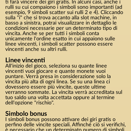
ti farà vincere dei giri gratis. In alcuni casi, anche i
rulli su cui compaiono i simboli sono importanti (ad
esempio, 9 simboli scatter sui rulli 2 e 4). Cliccando
sulla "i" che si trova accanto alla slot machine, in
basso a sinistra, potrai visualizzare in dettaglio le
condizioni necessarie per un determinato tipo di
vincita. Anche se per tutti i simboli conta
unicamente l'ordine esatto in cui appaiono sulle
linee vincenti, i simboli scatter possono essere
vincenti anche su altri rulli.
Linee vincenti
All'inizio del gioco, seleziona su quante linee
vincenti vuoi giocare e quante monete vuoi
puntare. Verrà presa in considerazione solo la
vincita più alta di ogni linea. Se su una linea ci
dovessero essere più vincite, queste ultime
verranno sommate. La vincita verrà accreditata sul
tuo saldo una volta accettata oppure al termine
dell'opzione "rischio".
Simbolo bonus
I simboli bonus possono attivare dei giri gratis o
perfino delle vincite speciali. Affinché ciò si verifichi,
è necessario che un determinato numero di simboli