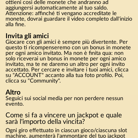
ottieni così delle monete che andranno ad
aggiungersi automaticamente al tuo saldo.
Attenzione: affinché ti vengano accreditate le
monete, dovrai guardare il video completo dall'inizio
alla fine.
Invita gli amici
Giocare con gli amici è sempre più divertente. Per
questo ti ricompenseremo con un bonus in monete
per ogni amico invitato. Ma non è finita qua: non
solo riceverai un bonus in monete per ogni amico
invitato, ma te ne daremo un altro per ogni invito
accettato. Per cercare e invitare i tuoi amici, clicca
su "ACCOUNT" accanto alla tua foto profilo. Poi,
clicca su "Community".
Altro
Seguici sui social media per non perdere nessun
evento.
Come si fa a vincere un jackpot e quale
sarà l'importo della vincita?
Ogni giro effettuato in ciascun gioco/ciascuna slot
machine, aumenterà l'ammontare del tuo jackpot