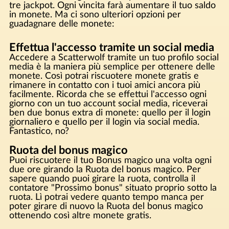
tre jackpot. Ogni vincita farà aumentare il tuo saldo
in monete. Ma ci sono ulteriori opzioni per
guadagnare delle monete:
Effettua l'accesso tramite un social media
Accedere a Scatterwolf tramite un tuo profilo social
media è la maniera più semplice per ottenere delle
monete. Così potrai riscuotere monete gratis e
rimanere in contatto con i tuoi amici ancora più
facilmente. Ricorda che se effettui l'accesso ogni
giorno con un tuo account social media, riceverai
ben due bonus extra di monete: quello per il login
giornaliero e quello per il login via social media.
Fantastico, no?
Ruota del bonus magico
Puoi riscuotere il tuo Bonus magico una volta ogni
due ore girando la Ruota del bonus magico. Per
sapere quando puoi girare la ruota, controlla il
contatore "Prossimo bonus" situato proprio sotto la
ruota. Lì potrai vedere quanto tempo manca per
poter girare di nuovo la Ruota del bonus magico
ottenendo così altre monete gratis.