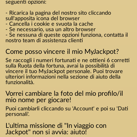
seguenti opzioni:
- Ricarica la pagina del nostro sito cliccando
sull'apposita icona del browser
- Cancella i cookie e svuota la cache
- Se necessario, usa un altro browser
- Se nessuna di queste opzioni funziona, contatta il
nostro team di assistenza clienti
Come posso vincere il mio MyJackpot?
Se raccogli i numeri fortunati e ne ottieni 6 corretti
sulla Ruota della fortuna, avrai la possibilità di
vincere il tuo MyJackpot personale. Puoi trovare
ulteriori informazioni nella sezione di aiuto della
funzionalità.
Vorrei cambiare la foto del mio profilo/il
mio nome per giocare!
Puoi cambiarli cliccando su 'Account' e poi su 'Dati
personali'.
L'ultima missione di "In viaggio con
Jackpot" non si avvia: aiuto!