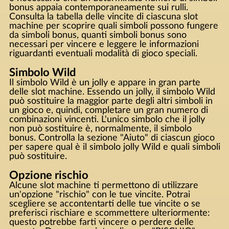
bonus appaia contemporaneamente sui rulli.
Consulta la tabella delle vincite di ciascuna slot
machine per scoprire quali simboli possono fungere
da simboli bonus, quanti simboli bonus sono
necessari per vincere e leggere le informazioni
riguardanti eventuali modalità di gioco speciali.
Simbolo Wild
Il simbolo Wild è un jolly e appare in gran parte
delle slot machine. Essendo un jolly, il simbolo Wild
può sostituire la maggior parte degli altri simboli in
un gioco e, quindi, completare un gran numero di
combinazioni vincenti. L'unico simbolo che il jolly
non può sostituire è, normalmente, il simbolo
bonus. Controlla la sezione "Aiuto" di ciascun gioco
per sapere qual è il simbolo jolly Wild e quali simboli
può sostituire.
Opzione rischio
Alcune slot machine ti permettono di utilizzare
un'opzione "rischio" con le tue vincite. Potrai
scegliere se accontentarti delle tue vincite o se
preferisci rischiare e scommettere ulteriormente:
questo potrebbe farti vincere o perdere delle