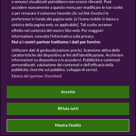
e annunci visualizzati potrebbero non essere rilevanti. Puoi
Informativa sulla privacy
Note legali
accedere nuovamente a questo menu per modificare le tue scelte
o per revocare il consenso facendo clic sul link Gestisci le
Società
FAQ
Facebook
preferenze in fondo alla pagina web. [o l'icona mobile in basso a
sinistra della pagina web, se applicabile]. Tali scelte avranno
Invia richiesta di recesso
effetto nel contesto del nostro Sito web. Per maggiori
informazioni, consulta l'Informativa sulla privacy.
Noi e i nostri partner trattiamo i dati per fornire:
Utilizzare dati di geolocalizzazione precisi. Scansione attiva delle
caratteristiche del dispositivo ai fini dell’identificazione. Archiviare
informazioni su dispositivo e/o accedervi. Pubblicità e contenuti
personalizzati, valutazione dei contenuti e dell’efficacia della
I giochi social da casinò sono volti esclusivamente
pubblicità, ricerche sul pubblico, sviluppo di servizi.
all'intrattenimento e non esercitano alcuna
influenza sull’eventuale futuro utilizzo di giochi
Elenco dei partner (fornitori)
d'azzardo con denaro reale.
©2026 Whow Games GmbH
Accetto
Rifiuta tutti
Mostra finalità