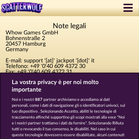
Note legali
Whow Games GmbH
Bohnenstraße 2
20457 Hamburg
Germany
E-mail: support '[at]' jackpot '[dot]' it
Telefono: +49 '0'40 609 4372 30
Fax: +49 '0'40 609 4372 31
Per favore invia tutte le invitanti richieste di
La vostra privacy è per noi molto
marketing a marketing 'at' whow 'dot' net!
importante
Registrato a: Amtsgericht Hamburg HRB 126 959
Noi e i nostri
887
partner archiviamo e accediamo ai dati
AD: Giovanni Valeriota, Jaeyoung Choi
personali, come i dati di navigazione gli o identificatori univoci, sul
Partita IVA: DE294031346
tuo dispositivo . Selezionando Accetto, abiliti le tecnologie di
tracciamento affinché supportino gli scopi mostrati alla voce "Noi
e i nostri partner trattiamo i dati da fornire". Selezionando Rifiuta
Termini e condizioni
tutti o revocando il tuo consenso, le disabiliti. Nel caso in cui
queste tecnologie dovessero essere disabilitate, alcuni contenuti