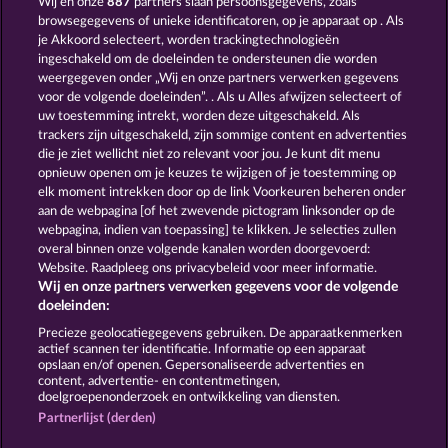
Wij en onze
887
partners slaan persoonsgegevens, zoals
browsegegevens of unieke identificatoren, op je apparaat op . Als
PIGGY KINGS
SAVANNA MOON
je Akkoord selecteert, worden trackingtechnologieën
ingeschakeld om de doeleinden te ondersteunen die worden
weergegeven onder „Wij en onze partners verwerken gegevens
voor de volgende doeleinden”. . Als u Alles afwijzen selecteert of
uw toestemming intrekt, worden deze uitgeschakeld. Als
trackers zijn uitgeschakeld, zijn sommige content en advertenties
die je ziet wellicht niet zo relevant voor jou. Je kunt dit menu
opnieuw openen om je keuzes te wijzigen of je toestemming op
KING OF THE JUNGLE
BEAUTIFUL NATURE
elk moment intrekken door op de link Voorkeuren beheren onder
aan de webpagina [of het zwevende pictogram linksonder op de
webpagina, indien van toepassing] te klikken. Je selecties zullen
Algemene voorwaarden
Privacyverklaring
overal binnen onze volgende kanalen worden doorgevoerd:
Website. Raadpleeg ons privacybeleid voor meer informatie.
Wij en onze partners verwerken gegevens voor de volgende
Colofon
Bedrijf
FAQ
Facebook
doeleinden:
Terugbetalingsverzoek indienen
Precieze geolocatiegegevens gebruiken. De apparaatkenmerken
actief scannen ter identificatie. Informatie op een apparaat
opslaan en/of openen. Gepersonaliseerde advertenties en
content, advertentie- en contentmetingen,
doelgroepenonderzoek en ontwikkeling van diensten.
Partnerlijst (derden)