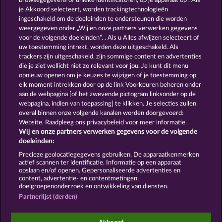
browsegegevens of unieke identificatoren, op je apparaat op . Als
JACK POTTER AND THE BOOK OF TEOS
MAGIC BOOK
je Akkoord selecteert, worden trackingtechnologieën
ingeschakeld om de doeleinden te ondersteunen die worden
weergegeven onder „Wij en onze partners verwerken gegevens
voor de volgende doeleinden”. . Als u Alles afwijzen selecteert of
uw toestemming intrekt, worden deze uitgeschakeld. Als
trackers zijn uitgeschakeld, zijn sommige content en advertenties
die je ziet wellicht niet zo relevant voor jou. Je kunt dit menu
opnieuw openen om je keuzes te wijzigen of je toestemming op
BOOKS AND BOUNTIES
BOOK OF ROMEO AND JULIA
elk moment intrekken door op de link Voorkeuren beheren onder
aan de webpagina [of het zwevende pictogram linksonder op de
webpagina, indien van toepassing] te klikken. Je selecties zullen
Algemene voorwaarden
Privacyverklaring
overal binnen onze volgende kanalen worden doorgevoerd:
Website. Raadpleeg ons privacybeleid voor meer informatie.
Wij en onze partners verwerken gegevens voor de volgende
Colofon
Bedrijf
FAQ
Facebook
doeleinden:
Terugbetalingsverzoek indienen
Precieze geolocatiegegevens gebruiken. De apparaatkenmerken
actief scannen ter identificatie. Informatie op een apparaat
opslaan en/of openen. Gepersonaliseerde advertenties en
content, advertentie- en contentmetingen,
doelgroepenonderzoek en ontwikkeling van diensten.
Partnerlijst (derden)
Sociale casino games zijn enkel bedoeld voor
entertainment en hebben absoluut geen enkele