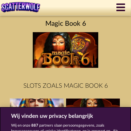
Magic Book 6
SLOTS ZOALS MAGIC BOOK 6
Wij vinden uw privacy belangrijk
Wij en onze
887
partners slaan persoonsgegevens, zoals