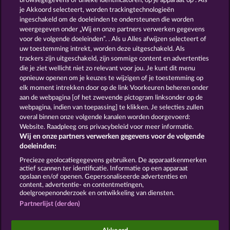
browsegegevens of unieke identificatoren, op je apparaat op . Als
EXPLODIAC RHFP
EXPLODIAC MAXI PLAY
je Akkoord selecteert, worden trackingtechnologieën
ingeschakeld om de doeleinden te ondersteunen die worden
weergegeven onder „Wij en onze partners verwerken gegevens
voor de volgende doeleinden”. . Als u Alles afwijzen selecteert of
uw toestemming intrekt, worden deze uitgeschakeld. Als
trackers zijn uitgeschakeld, zijn sommige content en advertenties
die je ziet wellicht niet zo relevant voor jou. Je kunt dit menu
opnieuw openen om je keuzes te wijzigen of je toestemming op
5 EMBER WILDS
FANCY FRUITS
elk moment intrekken door op de link Voorkeuren beheren onder
aan de webpagina [of het zwevende pictogram linksonder op de
webpagina, indien van toepassing] te klikken. Je selecties zullen
Algemene voorwaarden
Privacyverklaring
overal binnen onze volgende kanalen worden doorgevoerd:
Website. Raadpleeg ons privacybeleid voor meer informatie.
Wij en onze partners verwerken gegevens voor de volgende
Colofon
Bedrijf
FAQ
Facebook
doeleinden:
Terugbetalingsverzoek indienen
Precieze geolocatiegegevens gebruiken. De apparaatkenmerken
actief scannen ter identificatie. Informatie op een apparaat
opslaan en/of openen. Gepersonaliseerde advertenties en
content, advertentie- en contentmetingen,
doelgroepenonderzoek en ontwikkeling van diensten.
Partnerlijst (derden)
Sociale casino games zijn enkel bedoeld voor
entertainment en hebben absoluut geen enkele