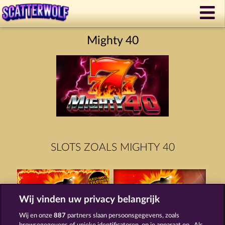
Mighty 40
SLOTS ZOALS MIGHTY 40
Wij vinden uw privacy belangrijk
Wij en onze
887
partners slaan persoonsgegevens, zoals