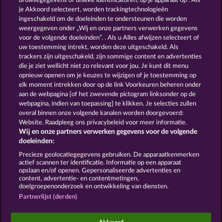
browsegegevens of unieke identificatoren, op je apparaat op . Als
CRYSTAL BALL
THE GUARDIAN GOD: HEIMDALL'S HORN
je Akkoord selecteert, worden trackingtechnologieën
ingeschakeld om de doeleinden te ondersteunen die worden
weergegeven onder „Wij en onze partners verwerken gegevens
voor de volgende doeleinden”. . Als u Alles afwijzen selecteert of
uw toestemming intrekt, worden deze uitgeschakeld. Als
trackers zijn uitgeschakeld, zijn sommige content en advertenties
die je ziet wellicht niet zo relevant voor jou. Je kunt dit menu
opnieuw openen om je keuzes te wijzigen of je toestemming op
DRAGONHEART THE NIBELUNG LEGENDS
GATES OF ISHTAR
elk moment intrekken door op de link Voorkeuren beheren onder
aan de webpagina [of het zwevende pictogram linksonder op de
webpagina, indien van toepassing] te klikken. Je selecties zullen
Algemene voorwaarden
Privacyverklaring
overal binnen onze volgende kanalen worden doorgevoerd:
Website. Raadpleeg ons privacybeleid voor meer informatie.
Wij en onze partners verwerken gegevens voor de volgende
Colofon
Bedrijf
FAQ
Facebook
doeleinden:
Terugbetalingsverzoek indienen
Precieze geolocatiegegevens gebruiken. De apparaatkenmerken
actief scannen ter identificatie. Informatie op een apparaat
opslaan en/of openen. Gepersonaliseerde advertenties en
content, advertentie- en contentmetingen,
doelgroepenonderzoek en ontwikkeling van diensten.
Partnerlijst (derden)
Sociale casino games zijn enkel bedoeld voor
entertainment en hebben absoluut geen enkele