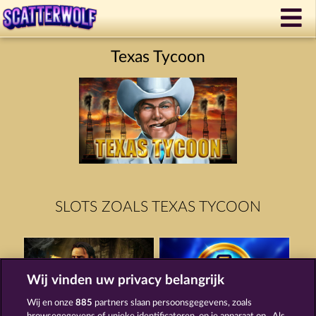
Texas Tycoon
SLOTS ZOALS TEXAS TYCOON
Wij vinden uw privacy belangrijk
Wij en onze
885
partners slaan persoonsgegevens, zoals