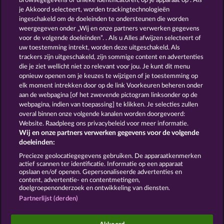
browsegegevens of unieke identificatoren, op je apparaat op . Als
BALTHAZAR
BLITZ COINS
je Akkoord selecteert, worden trackingtechnologieën
ingeschakeld om de doeleinden te ondersteunen die worden
weergegeven onder „Wij en onze partners verwerken gegevens
voor de volgende doeleinden”. . Als u Alles afwijzen selecteert of
uw toestemming intrekt, worden deze uitgeschakeld. Als
trackers zijn uitgeschakeld, zijn sommige content en advertenties
die je ziet wellicht niet zo relevant voor jou. Je kunt dit menu
opnieuw openen om je keuzes te wijzigen of je toestemming op
FORT BRAVE
THE GRIFFIN
elk moment intrekken door op de link Voorkeuren beheren onder
aan de webpagina [of het zwevende pictogram linksonder op de
webpagina, indien van toepassing] te klikken. Je selecties zullen
Algemene voorwaarden
Privacyverklaring
overal binnen onze volgende kanalen worden doorgevoerd:
Website. Raadpleeg ons privacybeleid voor meer informatie.
Wij en onze partners verwerken gegevens voor de volgende
Colofon
Bedrijf
FAQ
Facebook
doeleinden:
Terugbetalingsverzoek indienen
Precieze geolocatiegegevens gebruiken. De apparaatkenmerken
actief scannen ter identificatie. Informatie op een apparaat
opslaan en/of openen. Gepersonaliseerde advertenties en
content, advertentie- en contentmetingen,
doelgroepenonderzoek en ontwikkeling van diensten.
Partnerlijst (derden)
Sociale casino games zijn enkel bedoeld voor
entertainment en hebben absoluut geen enkele