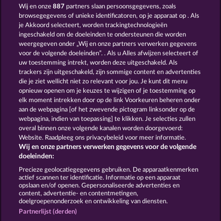
GRATIS SPELEN
Wij en onze
887
partners slaan persoonsgegevens, zoals
browsegegevens of unieke identificatoren, op je apparaat op . Als
je Akkoord selecteert, worden trackingtechnologieën
ingeschakeld om de doeleinden te ondersteunen die worden
weergegeven onder „Wij en onze partners verwerken gegevens
voor de volgende doeleinden”. . Als u Alles afwijzen selecteert of
uw toestemming intrekt, worden deze uitgeschakeld. Als
40 SEVENS
DEMI GODS V
trackers zijn uitgeschakeld, zijn sommige content en advertenties
die je ziet wellicht niet zo relevant voor jou. Je kunt dit menu
opnieuw openen om je keuzes te wijzigen of je toestemming op
elk moment intrekken door op de link Voorkeuren beheren onder
aan de webpagina [of het zwevende pictogram linksonder op de
webpagina, indien van toepassing] te klikken. Je selecties zullen
POSEIDON'S RISING
JACK POTTER AND THE BOOK OF DYNASTIES
overal binnen onze volgende kanalen worden doorgevoerd:
Website. Raadpleeg ons privacybeleid voor meer informatie.
Wij en onze partners verwerken gegevens voor de volgende
doeleinden:
Precieze geolocatiegegevens gebruiken. De apparaatkenmerken
actief scannen ter identificatie. Informatie op een apparaat
Algemene voorwaarden
Privacyverklaring
opslaan en/of openen. Gepersonaliseerde advertenties en
content, advertentie- en contentmetingen,
doelgroepenonderzoek en ontwikkeling van diensten.
Colofon
Bedrijf
FAQ
Facebook
Partnerlijst (derden)