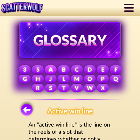
3
5
A
B
C
D
E
F
G
H
J
L
M
O
P
Q
R
S
T
V
W
X
Active win line
An "active win line" is the line on
the reels of a slot that
determines whether or not a