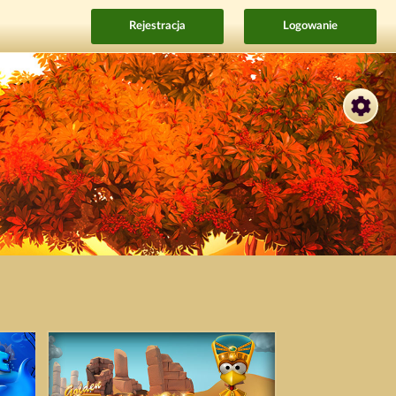
Rejestracja
Logowanie