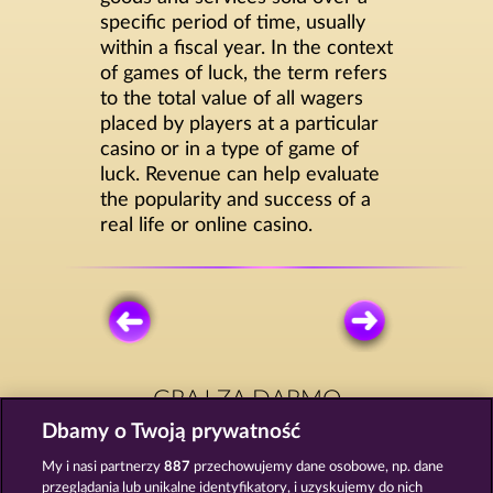
specific period of time, usually
within a fiscal year. In the context
of games of luck, the term refers
to the total value of all wagers
placed by players at a particular
casino or in a type of game of
luck. Revenue can help evaluate
the popularity and success of a
real life or online casino.
GRAJ ZA DARMO
Dbamy o Twoją prywatność
My i nasi partnerzy
887
przechowujemy dane osobowe, np. dane
przeglądania lub unikalne identyfikatory, i uzyskujemy do nich