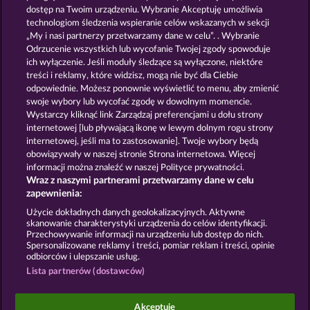
dostęp na Twoim urządzeniu. Wybranie Akceptuję umożliwia
technologiom śledzenia wspieranie celów wskazanych w sekcji
SUPER DUPER MOORHUHN
BOOK OF THE AGES
„My i nasi partnerzy przetwarzamy dane w celu”. . Wybranie
Odrzucenie wszystkich lub wycofanie Twojej zgody spowoduje
ich wyłączenie. Jeśli moduły śledzące są wyłączone, niektóre
treści i reklamy, które widzisz, mogą nie być dla Ciebie
odpowiednie. Możesz ponownie wyświetlić to menu, aby zmienić
swoje wybory lub wycofać zgodę w dowolnym momencie.
BEAUTIFUL NATURE
SIMPLY THE BEST
Wystarczy kliknąć link Zarządzaj preferencjami u dołu strony
internetowej [lub pływającą ikonę w lewym dolnym rogu strony
internetowej, jeśli ma to zastosowanie]. Twoje wybory będą
obowiązywały w naszej stronie Strona internetowa. Więcej
informacji można znaleźć w naszej Polityce prywatności.
Wraz z naszymi partnerami przetwarzamy dane w celu
Zasady i warunki
Polityka prywatności
zapewnienia:
Użycie dokładnych danych geolokalizacyjnych. Aktywne
Nota prawna
Firma
FAQ
Facebook
skanowanie charakterystyki urządzenia do celów identyfikacji.
Przechowywanie informacji na urządzeniu lub dostęp do nich.
Spersonalizowane reklamy i treści, pomiar reklam i treści, opinie
Prześlij wniosek o wypłatę
odbiorców i ulepszanie usług.
Lista partnerów (dostawców)
Akceptuję