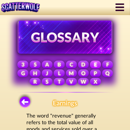
3
5
A
B
C
D
E
F
G
H
J
L
M
O
P
Q
R
S
T
V
W
X
Earnings
The word "revenue" generally
refers to the total value of all
goods and services sold over a