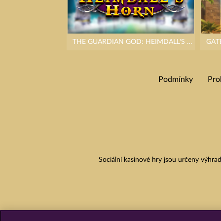
THE GUARDIAN GOD: HEIMDALL'S HORN
GAT
Podmínky
Pro
Sociální kasinové hry jsou určeny výhr