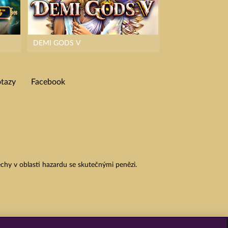
DEMI GODS V
otazy
Facebook
chy v oblasti hazardu se skutečnými penězi.