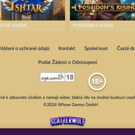
ES OF ISHTAR
POSEIDON'S RISING
hlášení o ochraně údajů
Kontakt
Společnost
Časté d
Podat Žádost o Odstoupení
adně k zábavním účelům a nemají vůbec žádný vliv na možné budoucí úspě
©2026 Whow Games GmbH