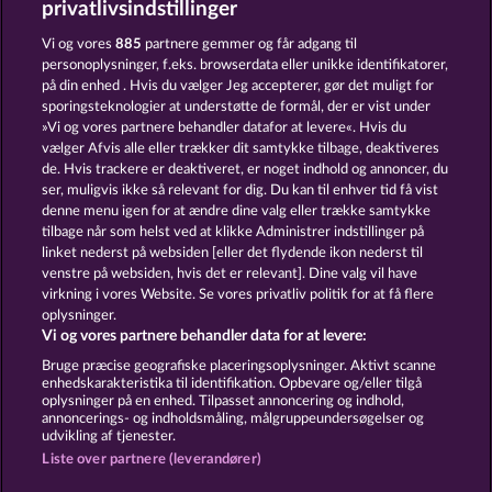
privatlivsindstillinger
GATES OF ISHTAR
DEMI GODS IV - THE GOLDEN ERA
Vi og vores
885
partnere gemmer og får adgang til
personoplysninger, f.eks. browserdata eller unikke identifikatorer,
på din enhed . Hvis du vælger Jeg accepterer, gør det muligt for
sporingsteknologier at understøtte de formål, der er vist under
»Vi og vores partnere behandler datafor at levere«. Hvis du
vælger Afvis alle eller trækker dit samtykke tilbage, deaktiveres
de. Hvis trackere er deaktiveret, er noget indhold og annoncer, du
ser, muligvis ikke så relevant for dig. Du kan til enhver tid få vist
THE GUARDIAN GOD: HEIMDALL'S HORN
POSEIDON'S RISING
denne menu igen for at ændre dine valg eller trække samtykke
tilbage når som helst ved at klikke Administrer indstillinger på
linket nederst på websiden [eller det flydende ikon nederst til
Vilkår og betingelser
Datasikkerhed
venstre på websiden, hvis det er relevant]. Dine valg vil have
virkning i vores Website. Se vores privatliv politik for at få flere
oplysninger.
Kontakt
Virksomhed
FAQ
Facebook
Vi og vores partnere behandler data for at levere:
Indsend anmodning om tilbagetrækning
Bruge præcise geografiske placeringsoplysninger. Aktivt scanne
enhedskarakteristika til identifikation. Opbevare og/eller tilgå
oplysninger på en enhed. Tilpasset annoncering og indhold,
annoncerings- og indholdsmåling, målgruppeundersøgelser og
udvikling af tjenester.
Liste over partnere (leverandører)