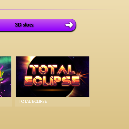
3D slots
TOTAL ECLIPSE