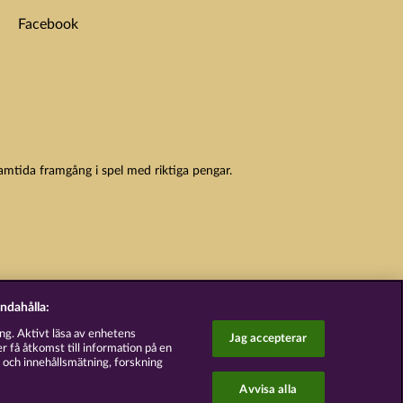
Facebook
amtida framgång i spel med riktiga pengar.
andahålla:
ng. Aktivt läsa av enhetens
Jag accepterar
r få åtkomst till information på en
 och innehållsmätning, forskning
Avvisa alla