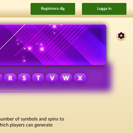
Registrera dig
Logga in
R
S
T
V
W
X
in number of symbols and spins to
hich players can generate