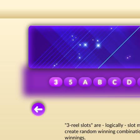
3
5
A
B
C
D
"3-reel slots" are - logically - sl
create random winning combination
winnings.