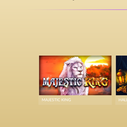
MAJESTIC KING
HAL