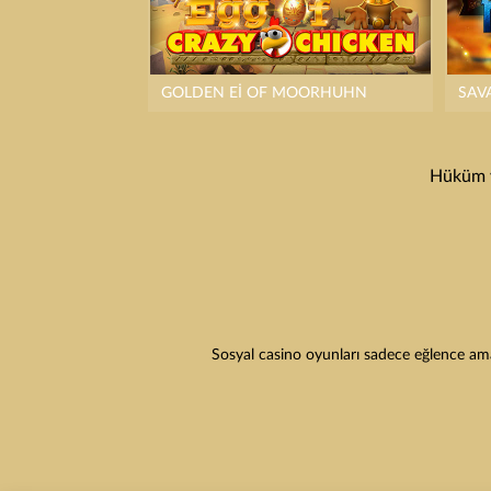
GOLDEN EI OF MOORHUHN
SAV
Hüküm v
Sosyal casino oyunları sadece eğlence amaç