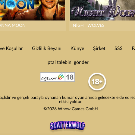
ANNA MOON
NIGHT WOLVES
e Koşullar
Gizlilik Beyanı
Künye
Şirket
SSS
F
İptal talebini gönder
lıdır ve gerçek parayla oynanan kumar oyunlarında gelecekte elde edilebile
etkisi yoktur.
©2026 Whow Games GmbH