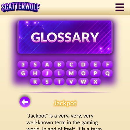
3
5
A
B
C
D
E
F
G
H
J
L
M
O
P
Q
R
S
T
V
W
X
Jackpot
"Jackpot" is a very, very, very
well-known term in the gaming
world. In and of itself, it is a term