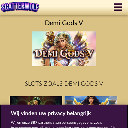
Demi Gods V
SLOTS ZOALS DEMI GODS V
Wij vinden uw privacy belangrijk
Wij en onze
887
partners slaan persoonsgegevens, zoals