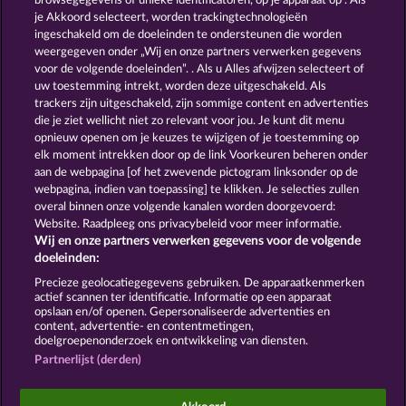
browsegegevens of unieke identificatoren, op je apparaat op . Als
MEDUSA'S LAIR
GATES OF ISHTAR
je Akkoord selecteert, worden trackingtechnologieën
ingeschakeld om de doeleinden te ondersteunen die worden
weergegeven onder „Wij en onze partners verwerken gegevens
voor de volgende doeleinden”. . Als u Alles afwijzen selecteert of
uw toestemming intrekt, worden deze uitgeschakeld. Als
trackers zijn uitgeschakeld, zijn sommige content en advertenties
die je ziet wellicht niet zo relevant voor jou. Je kunt dit menu
opnieuw openen om je keuzes te wijzigen of je toestemming op
DEMI GODS IV - THE GOLDEN ERA
THE GUARDIAN GOD: HEIMDALL'S HORN
elk moment intrekken door op de link Voorkeuren beheren onder
aan de webpagina [of het zwevende pictogram linksonder op de
webpagina, indien van toepassing] te klikken. Je selecties zullen
Algemene voorwaarden
Privacyverklaring
overal binnen onze volgende kanalen worden doorgevoerd:
Website. Raadpleeg ons privacybeleid voor meer informatie.
Wij en onze partners verwerken gegevens voor de volgende
Colofon
Bedrijf
FAQ
Facebook
doeleinden:
Terugbetalingsverzoek indienen
Precieze geolocatiegegevens gebruiken. De apparaatkenmerken
actief scannen ter identificatie. Informatie op een apparaat
opslaan en/of openen. Gepersonaliseerde advertenties en
content, advertentie- en contentmetingen,
doelgroepenonderzoek en ontwikkeling van diensten.
Partnerlijst (derden)
Sociale casino games zijn enkel bedoeld voor
entertainment en hebben absoluut geen enkele