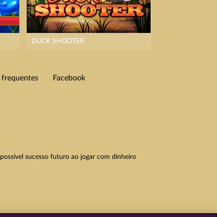
DUCK SHOOTER
 frequentes
Facebook
possível sucesso futuro ao jogar com dinheiro