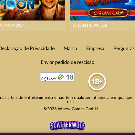
ANNA MOON
ATLANTIC WILDS
Declaração de Privacidade
Marca
Empresa
Perguntas
Enviar pedido de rescisão
nas a fins de entretenimento e não têm qualquer influência em qualquer 
real.
©2026 Whow Games GmbH